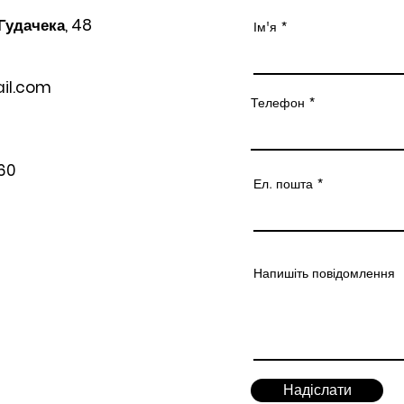
 Гудачека, 48
Ім'я
il.com
Телефон
60
Ел. пошта
Напишіть повідомлення
Надіслати