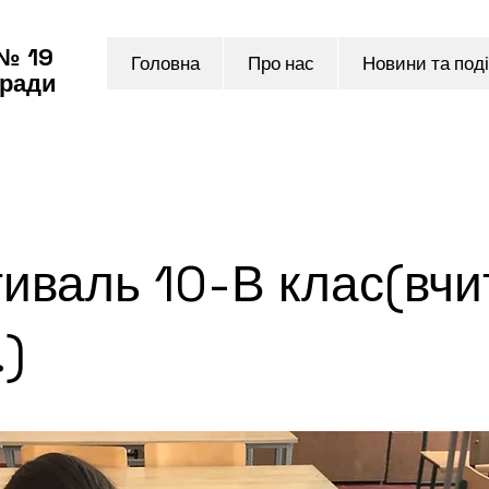
 № 19
Головна
Про нас
Новини та поді
 ради
иваль 10-В клас(вчи
.)