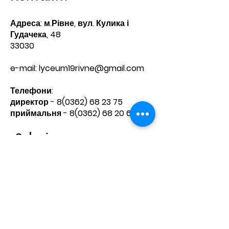
Адреса: м.Рівне, вул. Кулика і
Гудачека, 48
33030
e-mail:
lyceum19rivne@gmail.com
Телефони:​
директор -
8(0362) 68 23 75
приймальня -
8(0362) 68 20 60
Зв'яжіться з нами
Ім'я
Прізвище
Телефон