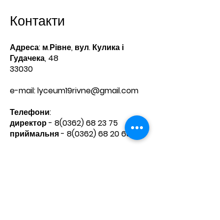
Контакти
Адреса: м.Рівне, вул. Кулика і
Гудачека, 48
33030
e-mail:
lyceum19rivne@gmail.com
Телефони:​
директор -
8(0362) 68 23 75
приймальня -
8(0362) 68 20 60
Зв'яжіться з нами
Ім'я
Прізвище