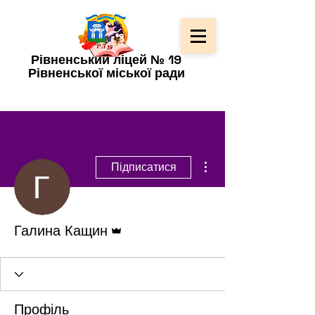
Рівненський ліцей № 19
Рівненської міської ради
Інші дії
Підписатися
Адмін
Галина Кащин
Профіль