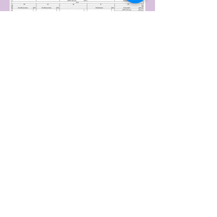
Контакти
Адреса: м.Рівне, вул. Кулика і
Гудачека, 48
33030
e-mail:
lyceum19rivne@gmail.com
Телефони:​
директор -
8(0362) 68 23 75
приймальня -
8(0362) 68 20 60