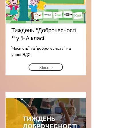
Тиждень "Доброчесності
'' у 1-А класі
"Чесність'' та "доброчесність'' на
уроці ЯДС
Більше