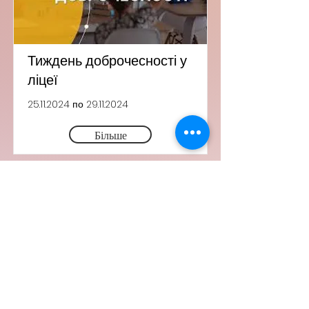
Тиждень доброчесності у
ліцеї
25.11.2024
по
29.11.2024
Більше
Контакти
Адреса: м.Рівне, вул. Кулика і
Гудачека, 48
33030