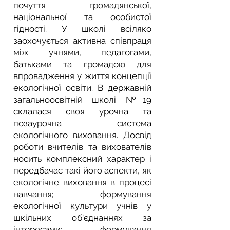
почуття громадянської,
національної та особистої
гідності. У школі всіляко
заохочується активна співпраця
між учнями, педагогами,
батьками та громадою для
впровадження у життя концепції
екологічної освіти. В державній
загальнооcвітній школі №19
склалася своя урочна та
позаурочна система
екологічного виховання. Досвід
роботи вчителів та вихователів
носить комплексний характер і
передбачає такі його аспекти, як
екологічне виховання в процесі
навчання; формування
екологічної культури учнів у
шкільних об'єднаннях за
інтересами; формування