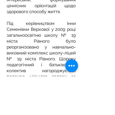
ціннісних орієнтацій щодо
здорового способу життя.
Під керівництвом Інни
Семенівни Верхової у 2009 році
загальноосвітню школу № 19
міста Рівного було
реорганізовано у навчально-
виховний комплекс школу-ліцей
№ 19 міста Рівного. Щороку
педагогічний і батьківський
колектив нагороджується
подякою міського голови за
зміцнення матеріальної бази
закладу. За її сприянням було
створено громадську
організацію «ЕКОДІМ» у 2010
році. Налагоджено партнерські
зв'язки з Міжнародною