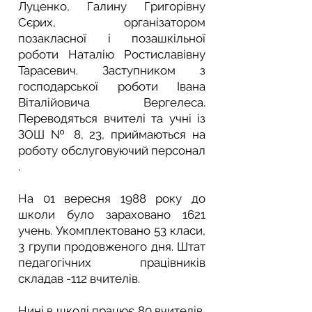
Луценко, Галину Григорівну
Сєрих, організатором
позакласної і позашкільної
роботи Наталію Ростиславівну
Тарасевич. Заступником з
господарської роботи Івана
Віталійовича Вергелеса.
Переводяться вчителі та учні із
ЗОШ № 8, 23, приймаються на
роботу обслуговуючий персонал
.
На 01 вересня 1988 року до
школи було зараховано 1621
учень. Укомплектовано 53 класи,
3 групи продовженого дня. Штат
педагогічних працівників
складав -112 вчителів.
Нині в школі працює 80 вчителів,