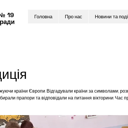
 № 19
Головна
Про нас
Новини та поді
 ради
иція
жуючи країни Європи. Відгадували країни за символами, розг
Добирали прапори та відповідали на питання вікторини. Час п