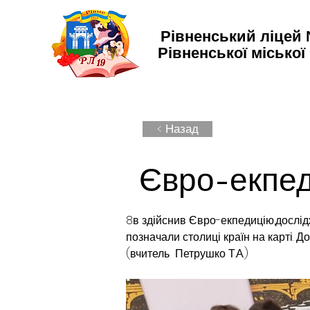
Рівненський ліцей
Рівненської міської
< Назад
Євро-екпед
8в здійснив Євро-екпедицію,дослід
позначали столиці країн на карті. 
(вчитель  Петрушко Т.А.)