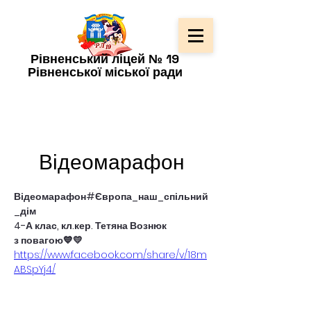
Рівненський ліцей № 19
Рівненської міської ради
Відеомарафон
Відеомарафон#Європа_наш_спільний
_дім
4-А клас, кл.кер. Тетяна Вознюк 
з повагою💙💛
https://www.facebook.com/share/v/18m
ABSpYj4/