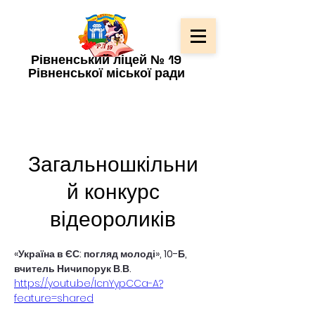
Рівненський ліцей № 19
Рівненської міської ради
Загальношкільни
й конкурс
відеороликів
«Україна в ЄС: погляд молоді», 10-Б, 
вчитель Ничипорук В.В.
https://youtu.be/IcnYypCCa-A?
feature=shared