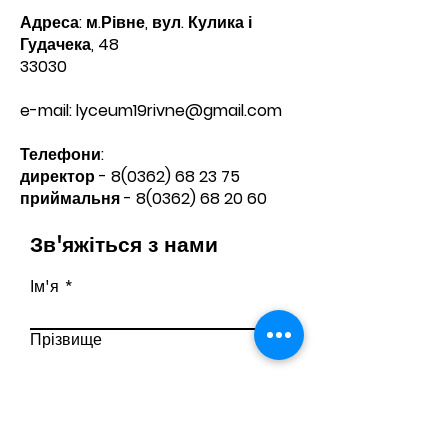
Адреса: м.Рівне, вул. Кулика і
Гудачека, 48
33030
e-mail:
lyceum19rivne@gmail.com
Телефони:​
директор -
8(0362) 68 23 75
приймальня -
8(0362) 68 20 60
Зв'яжіться з нами
Ім'я
Прізвище
Телефон
Ел. пошта