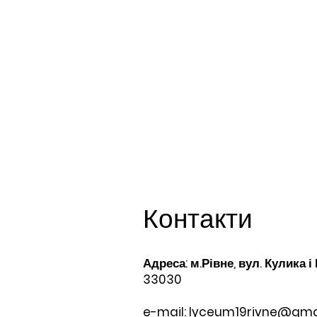
Контакти
Адреса: м.Рівне, вул. Кулика і
33030
e-mail:
lyceum19rivne@gma