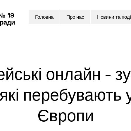
 № 19
Головна
Про нас
Новини та поді
 ради
йські онлайн - зус
які перебувають 
Європи