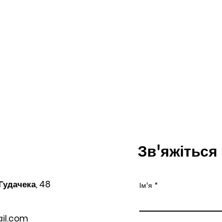
Зв'яжіться
 Гудачека, 48
Ім'я
il.com