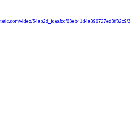
ixstatic.com/video/54ab2d_fcaafccf63eb41d4a896727ed3ff32c9/3