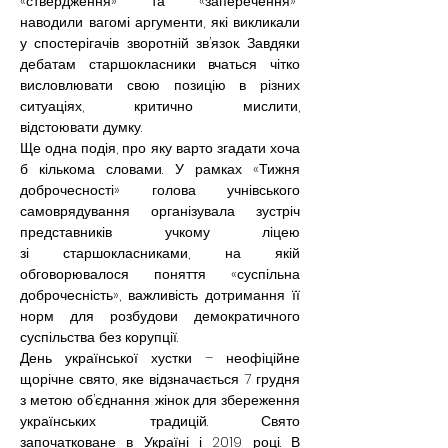
«ствердження» та «заперечення»  
наводили вагомі аргументи, які викликали 
у спостерігачів зворотній зв’язок. Завдяки 
дебатам старшокласники вчаться чітко 
висловлювати свою позицію в різних 
ситуаціях, критично мислити, 
відстоювати думку.
Ще одна подія,
 про яку варто згадати хоча 
б кількома словами. У рамках «Тижня 
доброчесності» голова учнівського 
самоврядування організувала зустріч 
представників учкому ліцею 
зі старшокласниками, на якій 
обговорювалося поняття «суспільна 
доброчесність», важливість дотримання її 
норм для розбудови демократичного 
суспільства без корупції.
День української
 хустки – неофіційне 
щорічне свято, яке відзначається 7 грудня 
з метою об’єднання жінок для збереження 
українських традицій. Свято 
започатковане в Україні і 2019 році. В 