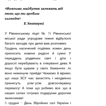
«Можливо, майбутнє залежать від 
того, що ти зробиш 
сьогодні»                                                                      
                           Е. Хемінгуей
У Рівненському ліцеї № 19 Рівненської 
міської ради упродовж тижня відбулося 
багато заходів, про деякі вам розповімо.
Грудень насичений подіями, кожен день 
приносить новини: радісні й сумні. У 
переддень різдвяних свят і діти, і 
дорослі перебувають в очікуванні дива. А 
якщо бути щирим у своїх бажаннях ,то 
воно неминуче прийде! Чекаємо й віримо, 
що наші ЗСУ нас захистять і неодмінно 
принесуть усім-усім довгоочікувану 
перемогу! А поки що робимо все, що в 
наших силах: готуємо подарунки дорогим 
захисникам!
6 грудня – День Збройних сил України і 