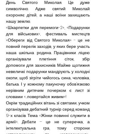
День Святого Миколая. Це дуже 
символічно. Адже святий Миколай 
охороняє дітей, а наші воїни захищають 
нашу землю.
«Шкарпетки для перемоги-2», «Подарунки 
для військових», фестиваль мистецтв 
«Обереги від Святого Миколая» - це не 
повний перелік заходів, у яких бере участь 
наша шкільна родина. Працівники ліцею 
організували плетіння сіток, збір 
допомоги для захисників. Майже щотижня 
невеличкі подарунки мандрують у холодні 
окопи, щоб зігріти чийогось сина, чоловіка, 
батька. І у кожному пакуночку обов’язково 
нерівним дитячим почерком є лист зі 
словами «…повертайся живим»!
Окрім традиційних вітань зі святами, учком 
організував дебатний турнір серед команд 
9-х класів
. Тема «Жінки повинні служити в 
армії». Дебати – це не суперечка, а 
інтелектуальна гра, тому сторони 