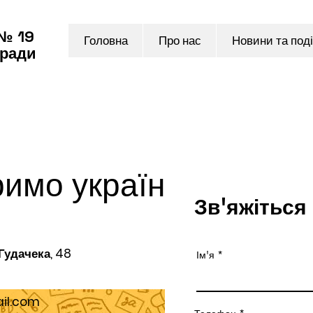
 № 19
Головна
Про нас
Новини та поді
 ради
римо українською
Зв'яжіться
 Гудачека, 48
Ім'я
il.com