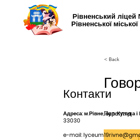
Рівненський ліцей
Рівненської міської
< Back
Гово
Контакти
Перегляд
Адреса: м.Рівне, вул. Кулика і
33030
e-mail:
lyceum19rivne@gma