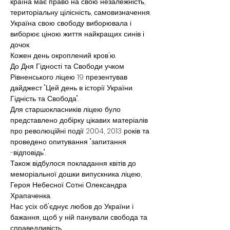
країна має право на свою незалежність, 
територіальну цілісність, самовизначення.
Україна свою свободу виборювала і 
виборює ціною життя найкращих синів і 
дочок.
Кожен день окроплений кров'ю.
До Дня Гідності та Свободи учком 
Рівненського ліцею 19 презентував 
дайджест "Цей день в історії України. 
Гідність та Свобода".
Для старшокласників ліцею було 
представлено добірку цікавих матеріалів 
про революційні події 2004, 2013 років та 
проведено опитування "запитання 
-відповідь".
Також відбулося покладання квітів до 
меморіальної дошки випускника ліцею, 
Героя Небесної Сотні Олександра 
Храпаченка.
Нас усіх об'єднує любов до України і 
бажання, щоб у ній панували свобода та 
справедливість.