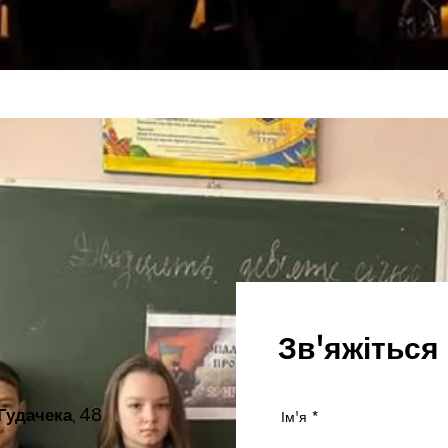
Зв'яжіться
 Гудачека, 48
Ім'я