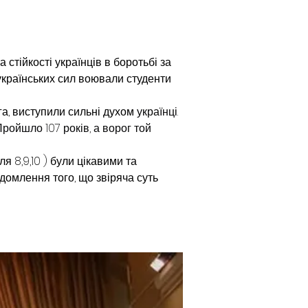
 стійкості українців в боротьбі за 
українських сил воювали студенти 
га, виступили сильні духом 
українці. 
Пройшло 107 років, а ворог той 
я 8,9,10 ) були цікавими та 
ідомлення того, що звіряча суть 