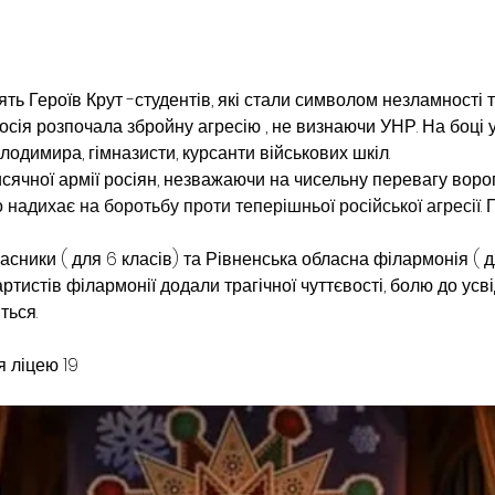
ть Героїв Крут -студентів, які стали символом незламності та
сія розпочала збройну агресію , не визнаючи УНР. На боці 
лодимира, гімназисти, курсанти військових шкіл.
отисячної армії росіян, незважаючи на чисельну перевагу воро
о надихає на боротьбу проти теперішньої російської агресії. 
асники ( для 6 класів) та Рівненська обласна філармонія ( дл
ртистів філармонії додали трагічної чуттєвості, болю до усв
ться.
 ліцею 19