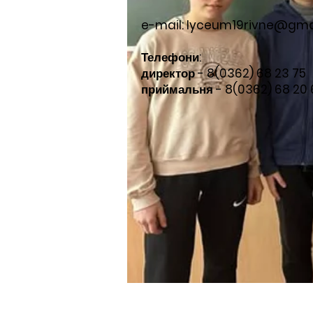
e-mail:
lyceum19rivne@gma
Телефони:​
директор - 8(0362) 68 23 75
приймальня - 8(0362) 68 20 