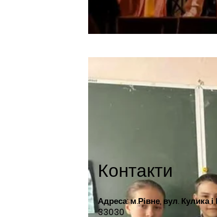
Контакти
Адреса: м.Рівне, вул. Кулика і
33030