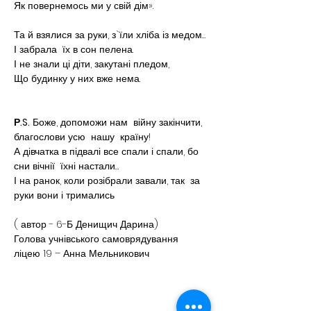
Як повернемось ми у свій дім».
Та й взялися за руки, з`їли хліба із медом…
І забрала  їх в сон пелена.
І не знали ці діти, закутані пледом,
Що будинку у них вже нема.
Р.S.
 Боже, допоможи нам  війну закінчити, 
благослови усю  нашу  країну!
А дівчатка в підвалі все спали і спали, бо 
сни вічнії  їхні настали…
І на ранок, коли розібрали завали, так  за 
руки вони і тримались
( автор - 6-Б Денищич Дарина)
Голова учнівського самоврядування 
ліцею 19 – Анна Мельникович