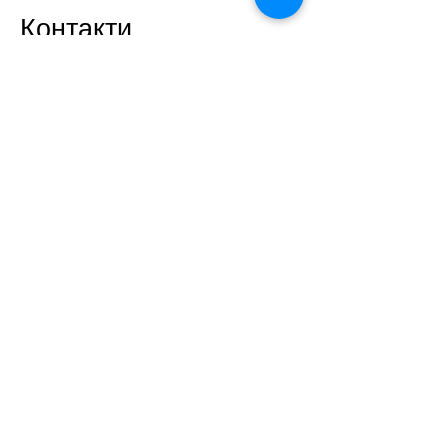
Контакти
Адреса: м.Рівне, вул. Кулика і
Гудачека, 48
33030
e-mail:
lyceum19rivne@gmail.com
Телефони:​
директор -
8(0362) 68 23 75
приймальня -
8(0362) 68 20 60
Зв'яжіться з нами
Ім'я
Прізвище