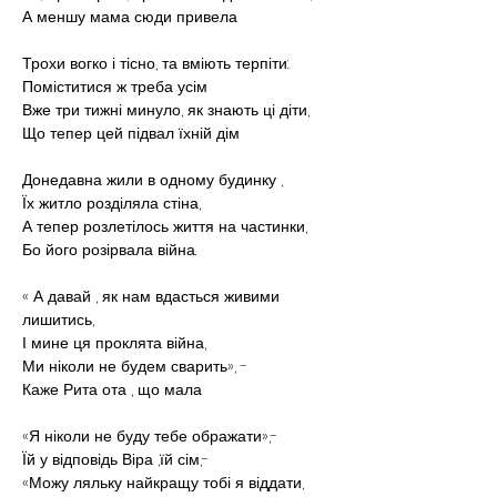
А меншу мама сюди привела
Трохи вогко і тісно, та вміють терпіти:
Поміститися ж треба усім
Вже три тижні минуло, як знають ці діти,
Що тепер цей підвал їхній дім
Донедавна жили в одному будинку ,
Їх житло розділяла стіна,
А тепер розлетілось життя на частинки,
Бо його розірвала війна.
« А давай , як нам вдасться живими 
лишитись,
І мине ця проклята війна,
Ми ніколи не будем сварить», -
Каже Рита ота , що мала
«Я ніколи не буду тебе ображати»,-
Їй у відповідь Віра ,їй сім,-
«Можу ляльку найкращу тобі я віддати,