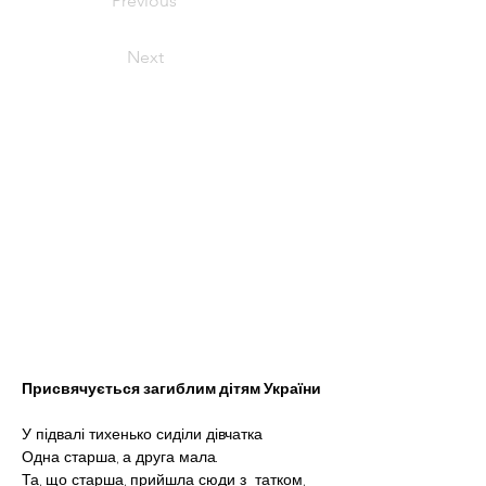
Previous
Next
Присвячується загиблим дітям України
У підвалі тихенько сиділи дівчатка
Одна старша, а друга мала.
Та, що старша, прийшла сюди з  татком,