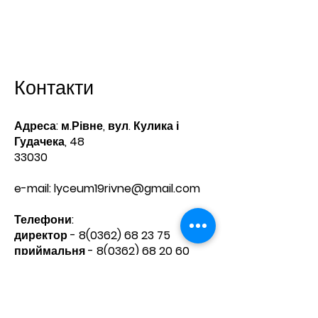
Контакти
Адреса: м.Рівне, вул. Кулика і
Гудачека, 48
33030
e-mail:
lyceum19rivne@gmail.com
Телефони:​
директор -
8(0362) 68 23 75
приймальня -
8(0362) 68 20 60
Зв'яжіться з нами
Ім'я