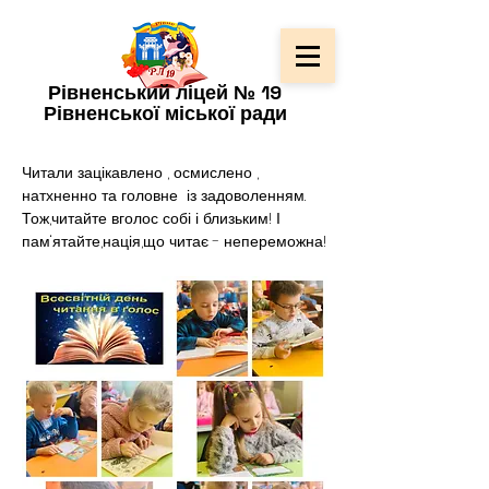
Рівненський ліцей № 19
Рівненської міської ради
Читали зацікавлено , осмислено , 
натхненно та головне  із задоволенням.
Тож,читайте вголос собі і близьким! І 
пам‘ятайте,нація,що читає - непереможна!