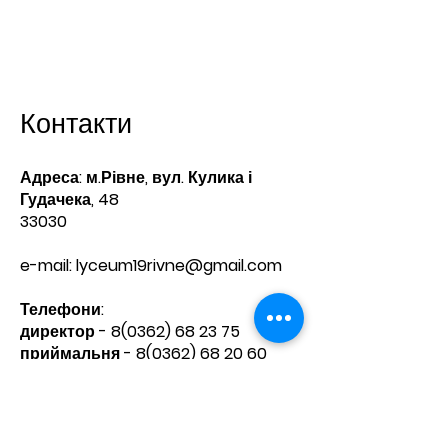
Контакти
Адреса: м.Рівне, вул. Кулика і
Гудачека, 48
33030
e-mail:
lyceum19rivne@gmail.com
Телефони:​
директор -
8(0362) 68 23 75
приймальня -
8(0362) 68 20 60
Зв'яжіться з нами
Ім'я