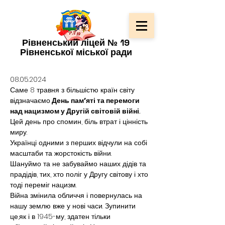
Рівненський ліцей № 19
Рівненської міської ради
08.05.2024
Саме 8 травня з більшістю країн світу 
відзначаємо
 День памʼяті та перемоги 
над нацизмом у Другій світовій війні.
Цей день про спомин, біль втрат і цінність 
миру.
Українці одними з перших відчули на собі 
масштаби та жорстокість війни.
Шануймо та не забуваймо наших дідів та 
прадідів, тих, хто поліг у Другу світову і хто 
тоді переміг нацизм.
Війна змінила обличчя і повернулась на 
нашу землю вже у нові часи. Зупинити 
це,як і в 1945-му, здатен тільки 