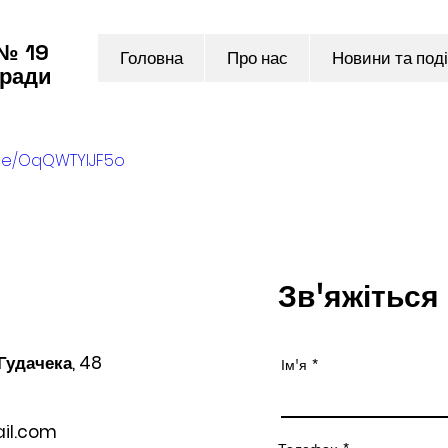
 № 19
Головна
Про нас
Новини та поді
 ради
.be/OqQWTYIJF5o
Зв'яжіться
 Гудачека, 48
Ім'я
il.com