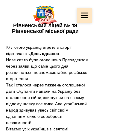
Рівненський ліцей № 19
Рівненської міської ради
16 лютого українці втретє в історії 
відзначають
 День єднання.
Нове свято було оголошено Президентом 
через заяви, що саме цього дня 
розпочнеться повномасштабне російське 
вторгнення.
Так і сталося через тиждень оголошеної 
дати. Окупанти напали на Україну без 
оголошення війни, знищуючи на своєму 
підлому шляху все живе. Але український 
народ здивував увесь світ своїм 
єднанням, силою хоробрості і 
незламності.!
Вітаємо усіх українців зі святом! 