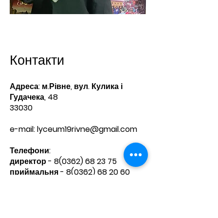
Контакти
Адреса: м.Рівне, вул. Кулика і
Гудачека, 48
33030
e-mail:
lyceum19rivne@gmail.com
Телефони:​
директор -
8(0362) 68 23 75
приймальня -
8(0362) 68 20 60
Зв'яжіться з нами
Ім'я