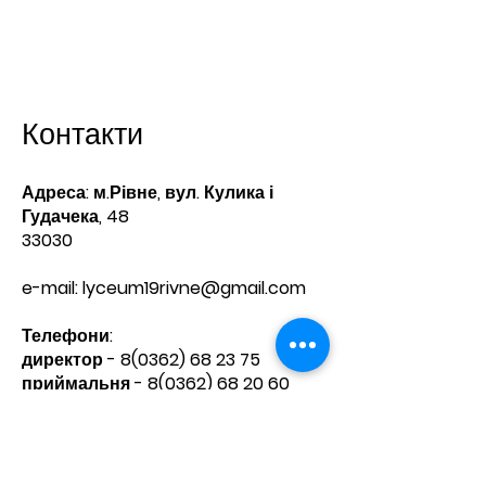
Контакти
Адреса: м.Рівне, вул. Кулика і
Гудачека, 48
33030
e-mail:
lyceum19rivne@gmail.com
Телефони:​
директор -
8(0362) 68 23 75
приймальня -
8(0362) 68 20 60
Зв'яжіться з нами
Ім'я