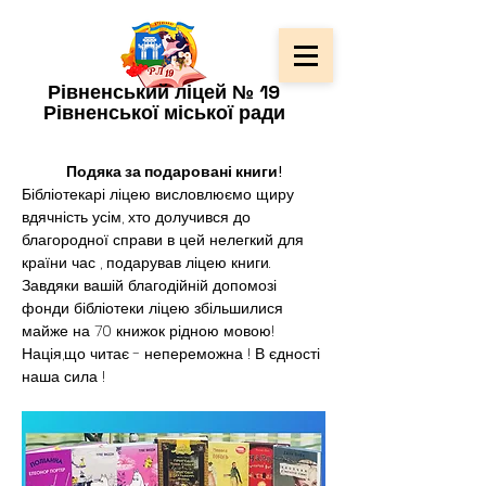
Рівненський ліцей № 19
Рівненської міської ради
Подяка за подаровані книги!
Бібліотекарі ліцею висловлюємо щиру 
вдячність усім, хто долучився до 
благородної справи в цей нелегкий для 
країни час , подарував ліцею книги. 
Завдяки вашій благодійній допомозі 
фонди бібліотеки ліцею збільшилися 
майже на 70 книжок рідною мовою!
Нація,що читає - непереможна ! В єдності 
наша сила !