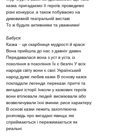
казка, пригадаємо її героїв, проведемо 
різні конкурси, а також побуваємо на 
дивовижній театральній виставі.
То ж будьте активними та уважними!
Бабуся:
Казка – це скарбниця мудрості й краси. 
Вона прийшла до нас з давніх-давен. 
Передавалася вона з уст в уста, із 
покоління в покоління. Їх є безліч. У всіх 
народів світу вони є свої. Український 
народ дуже любив казки. В основу казок 
покладали легенди, перекази, притчі та 
вигадані історії. Інколи у казкових героїв 
вони втілювали людей, висміювали або 
возвеличували їхні вчинки, риси характеру.
В основі казки лежить захоплююча 
розповідь про вигадані явища, які 
сприймаються і пережимаються як 
реальні.