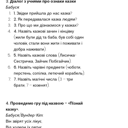
3. Діалог з учнями про ознаки казки
Бабуся:
1. 
Звідки прийшла до нас казка?
2. 
Як передавалася казка людям?
3. 
Про що ми дізнаємося у казках?
4. 
Назвіть казкові зачин і кінцівку 
(жили були дід та баба, був собі один 
чоловік, стали вони жити і поживати і 
добра наживати).
5. 
Назвіть казкові слова (Лисичка-
Сестричка, Зайчик Побігайчик).
6. 
Назвіть чарівні предмети (чоботи, 
перстень, сопілка, летючий корабель).
7. 
Назвіть магічні числа (3 – три 
брати, 7 – козенят).
4. Проведемо гру під назвою – «Пізнай 
казку».
Бабуся:/Вундер-Кіт
:
Він звірят усіх лікує,
Від холери їх рятує,