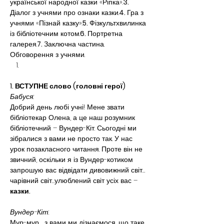
української народної казки «Ріпка».
3. 
Діалог з учнями про ознаки казки.
4. 
Гра з 
учнями «Пізнай казку».
5. 
Фізкультхвилинка 
із бібліотечним котом.
6. 
Портретна 
галерея.
7. 
Заключна частина. 
Обговорення з учнями.
1. ВСТУПНЕ слово (головні герої)
Бабуся:
Добрий день любі учні! Мене звати 
бібліотекар Олена, а це наш розумник 
бібліотечний – Вундер-Кіт. Сьогодні ми 
зібралися з вами не просто так. У нас 
урок позакласного читання. Проте він не 
звичний, оскільки я із Вундер-котиком 
запрошую вас відвідати дивовижний світ…
чарівний світ…улюблений світ усіх вас – 
казки.
Вундер-Кіт
:
Мур-мур…, з вами ми дізнаємося, що таке 