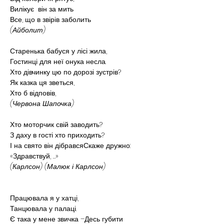
Вилікує  він за мить
Все, що в звірів заболить
(Айболит)
Старенька бабуся у лісі жила,
Гостинці для неї онука несла.
Хто дівчинку цю по дорозі зустрів?
Як казка ця зветься,
Хто б відповів,
(Червона Шапочка)
Хто моторчик свій заводить?
З даху в гості хто приходить?
І на свято він дібравсяСкаже дружно:
«Здравствуй, …»
(Карлсон) (Малюк і Карлсон)
Працювала я у хатці,
Танцювала у палаці.
Є така у мене звичка –Десь губити 