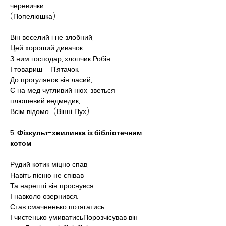
черевички.
(Попелюшка)
Він веселий і не злобний,
Цей хороший дивачок.
З ним господар, хлопчик Робін,
І товариш – П’ятачок.
До прогулянок він ласий,
Є на мед чутливий нюх, зветься 
плюшевий ведмедик,
Всім відомо …(Вінні Пух)
5. Фізкульт-хвилинка із бібліотечним 
котом
Рудий котик міцно спав,
Навіть пісню не співав.
Та нарешті він проснувся
І навколо озернився.
Став смачненько потягатись
І чистенько умиватисьПорозчісував він 