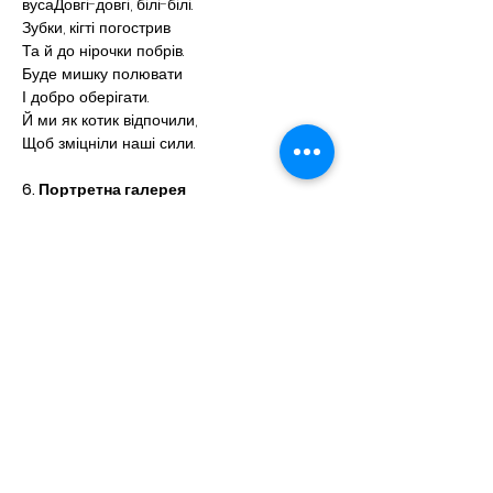
вусаДовгі-довгі, білі-білі.
Зубки, кігті погострив
Та й до нірочки побрів.
Буде мишку полювати
І добро оберігати.
Й ми як котик відпочили,
Щоб зміцніли наші сили.
6. Портретна галерея
Дітки, коли день добігає кінця, ви 
стомилися, мали різні справи… раненько 
вставили, робили ранкову розминку, 
поспішали до школи… уроки… ви щовечора 
лягаєте спати. І просите маму чи бабусю, 
а може й старшу сестричку, що б вони 
почитали вам ваші улюблену казку на ніч. 
Правда чи не так? Назвіть будь ласка, 
вашу улюблену казку чи героя цієї казки.
А зараз у нас з вами буде неймовірно 
цікава і творча робота. Кожен з вас 
створить (намалює) свого улюбленого 
персонажа, а ми з Вундер-котиком 