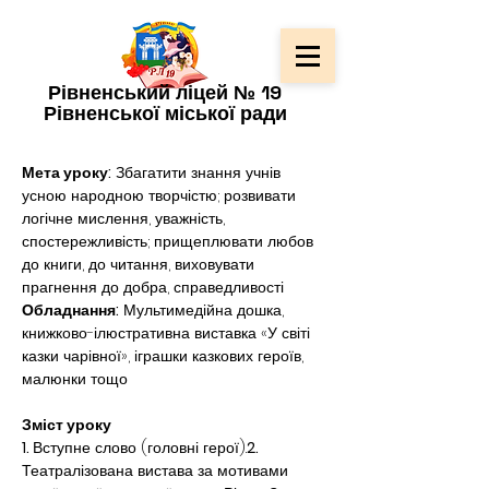
Рівненський ліцей № 19
Рівненської міської ради
Мета уроку:
 Збагатити знання учнів 
усною народною творчістю; розвивати 
логічне мислення, уважність, 
спостережливість; прищеплювати любов 
до книги, до читання, виховувати 
прагнення до добра, справедливості
Обладнання:
 Мультимедійна дошка, 
книжково-ілюстративна виставка «У світі 
казки чарівної», іграшки казкових героїв, 
малюнки тощо
Зміст уроку
1. 
Вступне слово (головні герої).
2. 
Театралізована вистава за мотивами 