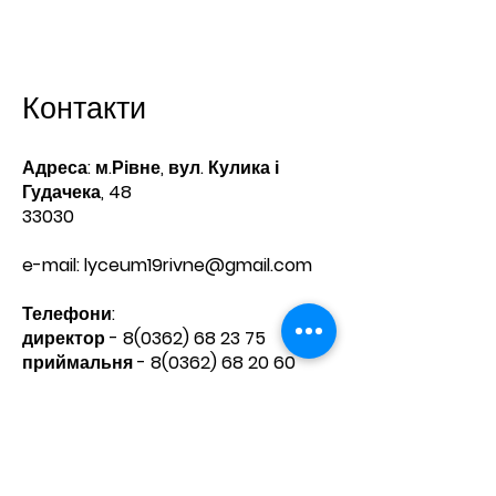
Контакти
Адреса: м.Рівне, вул. Кулика і
Гудачека, 48
33030
e-mail:
lyceum19rivne@gmail.com
Телефони:​
директор -
8(0362) 68 23 75
приймальня -
8(0362) 68 20 60
Зв'яжіться з нами
Ім'я