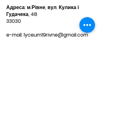
Адреса: м.Рівне, вул. Кулика і
Гудачека, 48
33030
e-mail:
lyceum19rivne@gmail.com
Телефони:​
директор -
8(0362) 68 23 75
приймальня -
8(0362) 68 20 60
Зв'яжіться з нами
Ім'я
Прізвище
Телефон
Ел. пошта