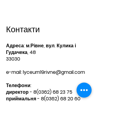
Контакти
Адреса: м.Рівне, вул. Кулика і
Гудачека, 48
33030
e-mail:
lyceum19rivne@gmail.com
Телефони:​
директор -
8(0362) 68 23 75
приймальня -
8(0362) 68 20 60
Зв'яжіться з нами
Ім'я