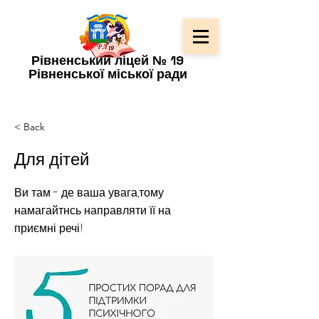
Рівненський ліцей № 19
Рівненської міської ради
< Back
Для дітей
Ви там - де ваша увага,тому
намагайтнсь направляти її на
приємні речі.!