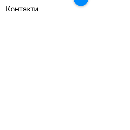
Контакти
Адреса: м.Рівне, вул. Кулика і
Гудачека, 48
33030
e-mail:
lyceum19rivne@gmail.com
Телефони:​
директор -
8(0362) 68 23 75
приймальня -
8(0362) 68 20 60
Зв'яжіться з нами
Ім'я
Прізвище