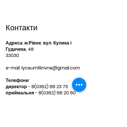
Контакти
Адреса: м.Рівне, вул. Кулика і
Гудачека, 48
33030
e-mail:
lyceum19rivne@gmail.com
Телефони:​
директор -
8(0362) 68 23 75
приймальня -
8(0362) 68 20 60
Зв'яжіться з нами
Ім'я