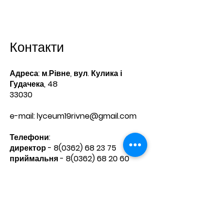
Контакти
Адреса: м.Рівне, вул. Кулика і
Гудачека, 48
33030
e-mail:
lyceum19rivne@gmail.com
Телефони:​
директор -
8(0362) 68 23 75
приймальня -
8(0362) 68 20 60
Зв'яжіться з нами
Ім'я