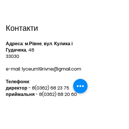
Контакти
Адреса: м.Рівне, вул. Кулика і
Гудачека, 48
33030
e-mail:
lyceum19rivne@gmail.com
Телефони:​
директор -
8(0362) 68 23 75
приймальня -
8(0362) 68 20 60
Зв'яжіться з нами
Ім'я