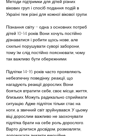
Методи підтримки для дітей різних 
вікових груп і спосіб подання подій в 
Україні теж різні для кожної вікової групи.
Пізнання світу – одна з основних потреб 
дітей 10-14 років. Вони хочуть постійно 
дізнаватися і робити щось нове, але 
схильні порушувати суворі заборони, 
тому їм слід постійно пояснювати, чому 
так важливо бути обережними.
Підлітки 14-16 років часто проявляють 
небезпечну поведінку, реакції, що 
нагадують реакції дорослих. Вони 
бояться втратити себе, своє місце, життя, 
близьких. Можуть радикально сприймати 
ситуацію. Адже підліток тільки стає на 
ноги, а звичний світ зруйнувався. У цьому 
віці дорослим важливо не заохочувати 
підлітка брати на себе роль дорослого. 
Варто ділитися досвідом, розмовляти, 
допомагати знизити емоційне 