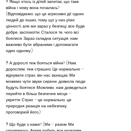
?
 Якщо хтось із дітей запитає, що таке 
війна і чому вона почалась? 
(Відповідаємо, що це агресивні дії одних 
людей до інших, тому що у них різні 
цінності, але ми зараз у безпеці, все буде 
добре, заспокоїти; Сталося те, чого всі 
боялися. Зараз складна ситуація, нам 
важливо бути зібраними і допомагати 
один одному.)
?
 А дорослі теж бояться війни? (Нам, 
дорослим, теж страшно. Це нормально – 
відчувати страх, він нас захищає. Ми 
можемо чути звуки сирени, довкола люди 
будуть боятися. Можливо, нам доведеться 
перейти в більш безпечне місце – 
укриття. Страх – це нормально, це 
природня реакція на небезпеку, 
проговорюй його.)
?
 Що буде з нами? (Ми – разом. Ми  
справимось. Армія робить все можливе, 