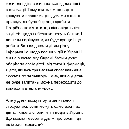
коли одні діти залишаються вдома, інші – 
в евакуації. Тому вчителям не варто 
крокувати власними роздумами з цього 
приводу, як було б краще зробити. 
Потрібно пам’ятати, що відповідальність 
за дітей щодо їх безпеки несуть батьки, і 
лише їм вирішувати, як буде краще і що 
робити. Батьки давали дітям різну 
інформацію щодо воєнних дій в Україні і 
ми не знаємо яку. Окремі батьки дуже 
оберігали своїх дітей від такої інформації, 
є діти, які вже травмовані спогляданням 
сюжетів по телевізору. Тому, якщо у дітей 
не буде запитань, можна переходити до 
викладу матеріалу уроку.
Але у дітей можуть бути запитання і 
стосуватись вони можуть саме воєнних 
дій та їхнього сприйняття подій в Україні. 
Що можна говорити дітям про воєнні дії, 
як їх заспокоювати?