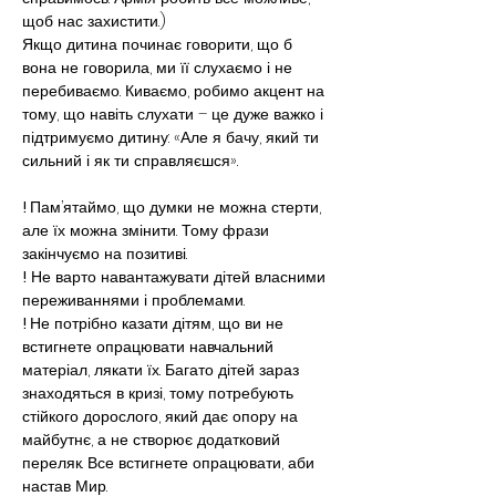
щоб нас захистити.)
Якщо дитина починає говорити, що б 
вона не говорила, ми її слухаємо і не 
перебиваємо. Киваємо, робимо акцент на 
тому, що навіть слухати – це дуже важко і 
підтримуємо дитину: «Але я бачу, який ти 
сильний і як ти справляєшся».
! 
Пам’ятаймо, що думки не можна стерти, 
але їх можна змінити. Тому фрази 
закінчуємо на позитиві.
!
 Не варто навантажувати дітей власними 
переживаннями і проблемами.
! 
Не потрібно казати дітям, що ви не 
встигнете опрацювати навчальний 
матеріал, лякати їх. Багато дітей зараз 
знаходяться в кризі, тому потребують 
стійкого дорослого, який дає опору на 
майбутнє, а не створює додатковий 
переляк. Все встигнете опрацювати, аби 
настав Мир.