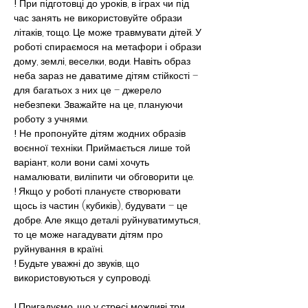
!
 При підготовці до уроків, в іграх чи під 
час занять не використовуйте образи 
літаків, тощо. Це може травмувати дітей. У 
роботі спираємося на метафори і образи 
дому, землі, веселки, води. Навіть образ 
неба зараз не даватиме дітям стійкості – 
для багатьох з них це – джерело 
небезпеки. Зважайте на це, плануючи 
роботу з учнями.
!
 Не пропонуйте дітям жодних образів 
воєнної техніки. Приймається лише той 
варіант, коли вони самі хочуть 
намалювати, виліпити чи обговорити це.
! 
Якщо у роботі плануєте створювати 
щось із частин (кубиків), будувати – це 
добре. Але якщо деталі руйнуватимуться, 
то це може нагадувати дітям про 
руйнування в країні.
! 
Будьте уважні до звуків, що 
використовуються у супроводі.
! 
Пригадуємо, що у стресі можливі три 