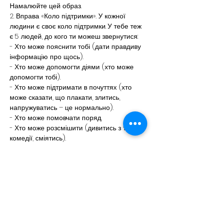
Намалюйте цей образ.
2. Вправа «Коло підтримки». У кожної 
людини є своє коло підтримки.
У тебе теж 
є
5 людей, до кого ти можеш звернутися:
- Хто може пояснити тобі (дати правдиву 
інформацію про щось).
- Хто може допомогти діями (хто може 
допомогти тобі).
- Хто може підтримати в почуттях (хто 
може сказати, що плакати, злитись, 
напружуватись – це нормально).
- Хто може помовчати поряд.
- Хто може розсмішити (дивитись з тобою 
комедії, сміятись).
3. Приблизна тематика малюнків для 
відновлення рівноваги:
1. Дерева, які ми посадимо.
2. Будинки, які побудуємо.
3. Мости, які відновимо.
4. Квіти, які розквітнуть на моїй землі.
5. Птахи, що літатимуть на вільному небі.