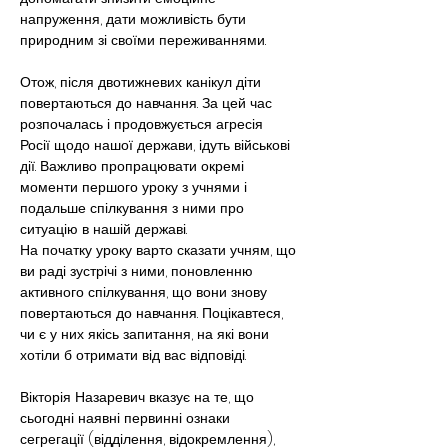
напруження, дати можливість бути 
природним зі своїми переживаннями.
Отож, після двотижневих канікул діти 
повертаються до навчання. За цей час 
розпочалась і продовжується агресія 
Росії щодо нашої держави, ідуть військові 
дії. Важливо пропрацювати окремі 
моменти першого уроку з учнями і 
подальше спілкування з ними про 
ситуацію в нашій державі.
На початку уроку варто сказати учням, що 
ви раді зустрічі з ними, поновленню 
активного спілкування, що вони знову 
повертаються до навчання. Поцікавтеся, 
чи є у них якісь запитання, на які вони 
хотіли б отримати від вас відповіді.
Вікторія Назаревич вказує на те, що 
сьогодні наявні первинні ознаки 
сегрегації (відділення, відокремлення), 