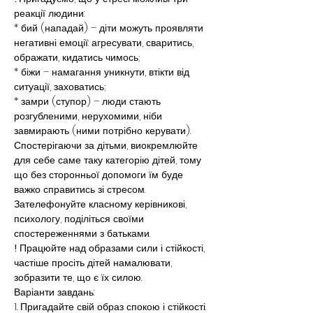
реакції людини:
* бий (нападай) – діти можуть проявляти 
негативні емоції: агресувати, сваритись, 
ображати, кидатись чимось;
* біжи – намагання уникнути, втікти від 
ситуації, заховатись;
* замри (ступор) – люди стають 
розгубленими, нерухомими, ніби 
завмирають (ними потрібно керувати). 
Спостерігаючи за дітьми, виокремлюйте 
для себе саме таку категорію дітей, тому 
що без сторонньої допомоги їм буде 
важко справитись зі стресом. 
Зателефонуйте класному керівникові, 
психологу, поділіться своїми 
спостереженнями з батьками.
!
 Працюйте над образами сили і стійкості, 
частіше просіть дітей намалювати, 
зобразити те, що є їх силою.
Варіанти завдань:
1. Пригадайте свій образ спокою і стійкості. 