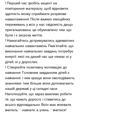
! 
Перший час зробіть акцент на 
повторення матеріалу, щоб відновити 
здатність мозку сприймати розумове 
навантаження. Після важких емоційних 
переживань у всіх у нас свідомість дещо 
пригальмована, це обумовлено тим, що 
була і є загроза життю.
! 
Намагайтесь дотримуватись адекватних 
навчальних навантажень. Пам’ятайте, що 
виконання навчальних завдань потребує 
енергії, якої на даний час ще немає ні у 
дітей, ні у дорослих.
!
 Створюйте позитивну мотивацію до 
навчання. Головним завданням дітей є 
навчання, і чим краще вони оволодівають 
знаннями, тим більше вони допомагають 
нашій державі у ці складні часи. 
Наголошуйте, що зараз важливо робити 
те, що кажуть дорослі, і ставитись до 
всього відповідально. Воїн має воювати, 
вчитель – навчати, а учень – вчитися!