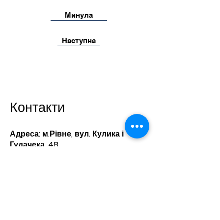
Минула
Наступна
Контакти
Адреса: м.Рівне, вул. Кулика і
Гудачека, 48
33030
e-mail:
lyceum19rivne@gmail.com
Телефони:​
директор -
8(0362) 68 23 75