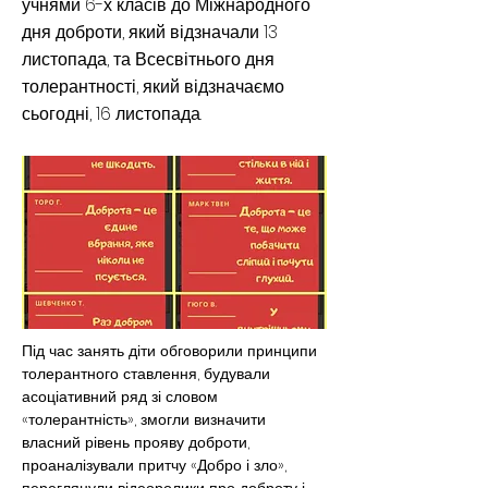
учнями 6-х класів до Міжнародного
дня доброти, який відзначали 13
листопада, та Всесвітнього дня
толерантності, який відзначаємо
сьогодні, 16 листопада.
Під час занять діти обговорили принципи 
толерантного ставлення, будували 
асоціативний ряд зі словом 
«толерантність», змогли визначити 
власний рівень прояву доброти, 
проаналізували притчу «Добро і зло», 