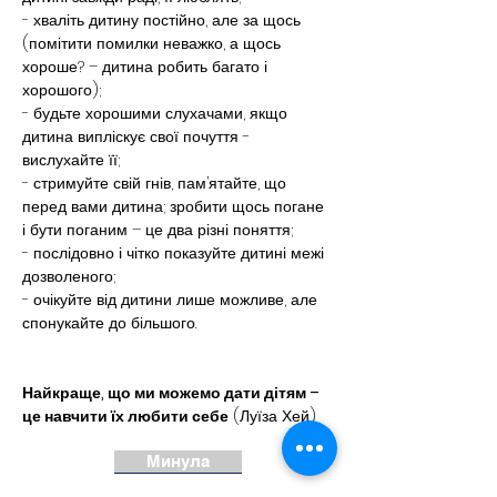
- хваліть дитину постійно, але за щось 
(помітити помилки неважко, а щось 
хороше? – дитина робить багато і 
хорошого);
- будьте хорошими слухачами, якщо 
дитина випліскує свої почуття - 
вислухайте її;
- стримуйте свій гнів, пам’ятайте, що 
перед вами дитина; зробити щось погане 
і бути поганим – це два різні поняття;
- послідовно і чітко показуйте дитині межі 
дозволеного;
- очікуйте від дитини лише можливе, але 
спонукайте до більшого.
Найкраще, що ми можемо дати дітям – 
це навчити їх любити себе
 (Луїза Хей)
Минула