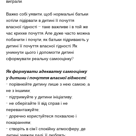
виграли.
Важко собі уявити, щоб нормальні батьки 
хотіли підірвати в дитині її почуття 
власної гідності – таке важливе і в той же 
час крихке почуття. Але дуже часто можна 
побачити і почути, як батьки підривають у 
дитині її почуття власної гідності. Як 
уникнути цього і допомогти дитині 
сформувати реальну самооцінку?
Як формувати адекватну самооцінку 
у дитини і почуття власної гідності:
- порівнюйте дитину лише з нею самою, а 
не з іншими;
- підтримуйте у дитини ініціативу;
- не оберігайте її від справ і не 
перевантажуйте;
- доречно користуйтеся похвалою і 
покаранням;
- створіть в сім’ї спокійну атмосферу, де 
дитині завжди раді, її люблять;