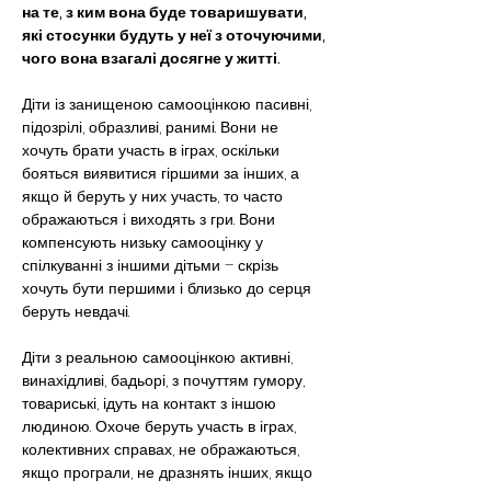
на те, з ким вона буде товаришувати, 
які стосунки будуть у неї з оточуючими, 
чого вона взагалі досягне у житті.
Діти із занищеною самооцінкою пасивні, 
підозрілі, образливі, ранимі. Вони не 
хочуть брати участь в іграх, оскільки 
бояться виявитися гіршими за інших, а 
якщо й беруть у них участь, то часто 
ображаються і виходять з гри. Вони 
компенсують низьку самооцінку у 
спілкуванні з іншими дітьми – скрізь 
хочуть бути першими і близько до серця 
беруть невдачі.
Діти з реальною самооцінкою активні, 
винахідливі, бадьорі, з почуттям гумору, 
товариські, ідуть на контакт з іншою 
людиною. Охоче беруть участь в іграх, 
колективних справах, не ображаються, 
якщо програли, не дразнять інших, якщо 