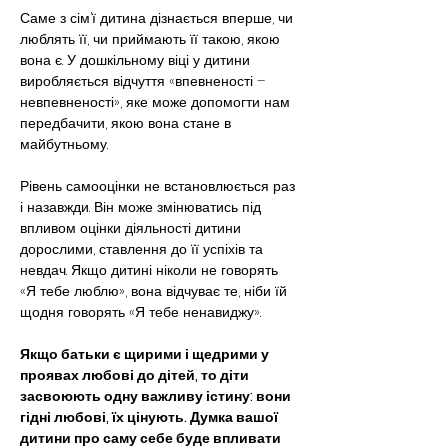
Саме з сім’ї дитина дізнається вперше, чи 
люблять її, чи приймають її такою, якою 
вона є. У дошкільному віці у дитини 
виробляється відчуття «впевненості – 
невпевненості», яке може допомогти нам 
передбачити, якою вона стане в 
майбутньому.
Рівень самооцінки не встановлюється раз 
і назавжди. Він може змінюватись під 
впливом оцінки діяльності дитини 
дорослими, ставлення до її успіхів та 
невдач. Якщо дитині ніколи не говорять 
«Я тебе люблю», вона відчуває те, ніби їй 
щодня говорять «Я тебе ненавиджу».
Якщо батьки є щирими і щедрими у 
проявах любові до дітей, то діти 
засвоюють одну важливу істину: вони 
гідні любові, їх цінують. Думка вашої 
дитини про саму себе буде впливати 