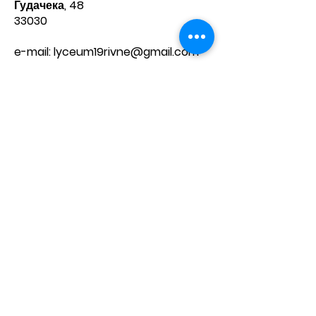
Гудачека, 48
33030
e-mail:
lyceum19rivne@gmail.com
Телефони:​
директор -
8(0362) 68 23 75
приймальня -
8(0362) 68 20 60
Зв'яжіться з нами
Ім'я
Прізвище
Телефон
Ел. пошта