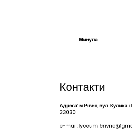
Минула
Контакти
Адреса: м.Рівне, вул. Кулика і
33030
e-mail:
lyceum19rivne@gma