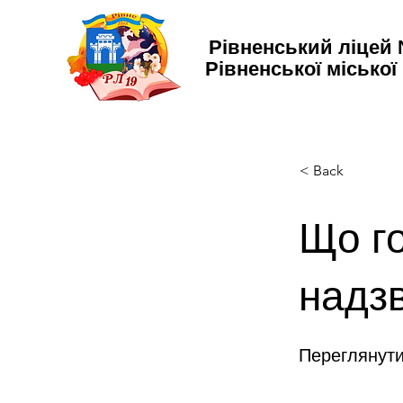
Рівненський ліцей
Рівненської міської
< Back
Що го
надз
Переглянут