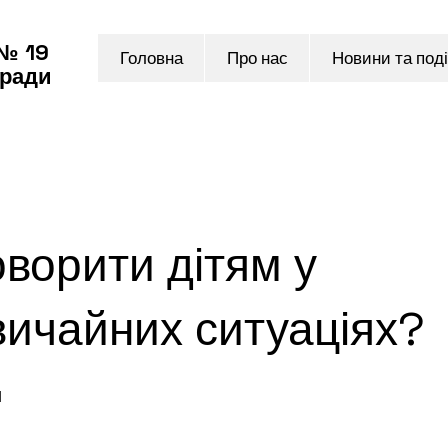
 № 19
Головна
Про нас
Новини та поді
 ради
ворити дітям у
вичайних ситуаціях?
и