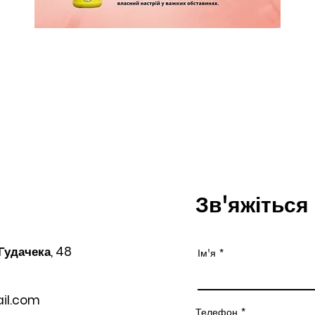
Зв'яжіться
 Гудачека, 48
Ім'я
il.com
Телефон