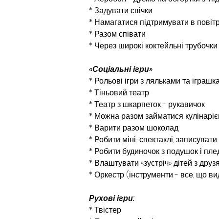
* Задувати свічки
* Намагатися підтримувати в повітр
* Разом співати
* Через широкі коктейльні трубочки 
«Соціальні ігри»
* Рольові ігри з ляльками та іграш
* Тіньовий театр
* Театр з шкарпеток - рукавичок
* Можна разом займатися кулінаріє
* Варити разом шоколад
* Робити міні-спектаклі, записувати
* Робити будиночок з подушок і плед
* Влаштувати «зустріч» дітей з друз
* Оркестр (інструменти - все, що вид
Рухові ігри:
* Твістер