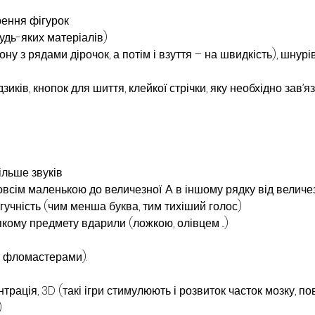
рення фігурок
будь-яких матеріалів)
ну з рядами дірочок, а потім і взуття – на швидкість), шнурі
дзиків, кнопок для шиття, клейкої стрічки, яку необхідно зав’я
більше звуків
зовсім маленькою до величезної. А в іншому рядку від величе
учність (чим менша буква, тим тихіший голос)
якому предмету вдарили (ложкою, олівцем ...)
е фломастерами).
нтрація, 3D (такі ігри стимулюють і розвиток часток мозку, п
)