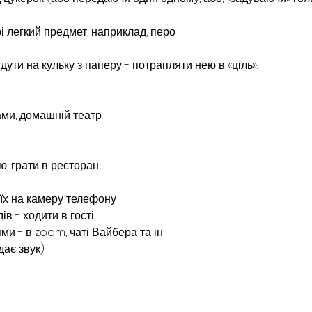
і легкий предмет, наприклад, перо
дути на кульку з паперу - потрапляти нею в «ціль».
ками, домашній театр
ю, грати в ресторан
 їх на камеру телефону
ів - ходити в гості
ями - в zoom, чаті Вайбера та ін
ає звук).