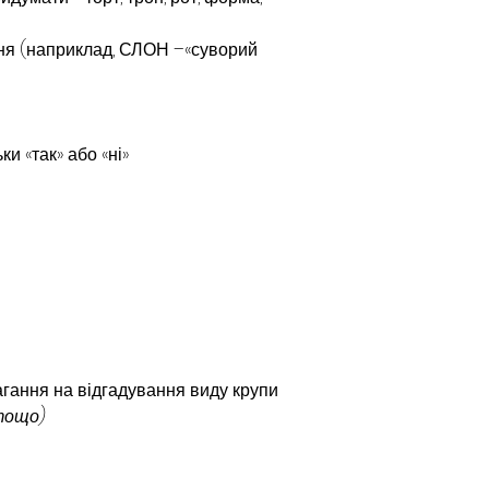
ння (наприклад, СЛОН –«суворий 
ки «так» або «ні»
магання на відгадування виду крупи
 тощо)