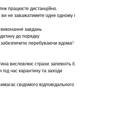
 теж працюєте дистанційно, 
к ви не заважатимете одне одному і 
 виконання завдань.
 дитину до порядку.
е забезпечити, перебуваючи вдома? 
ина висловлює страхи, запевніть її, 
 під час карантину та заходи 
 вимагає свідомого відповідального 