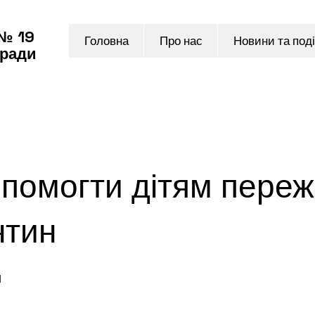
 № 19
Головна
Про нас
Новини та поді
 ради
опомогти дітям пере
нтин
и