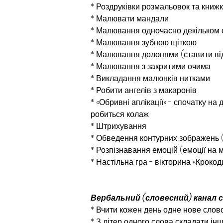
* Роздруківки розмальовок та книж
* Малювати мандали
* Малювання одночасно декільком 
* Малювання зубною щіткою
* Малювання долонями (ставити від
* Малювання з закритими очима
* Викладання малюнків нитками
* Робити ангелів з макаронів
* «Обривні аплікації» - спочатку на
робиться колаж
* Штрихування
* Об­ведення контурних зображень (п
* Розпізнавання емоцій (емоції на м
* Настільна гра - вікторина «Крокод
Вербальний (словесний) канал 
* Вчити кожен день одне нове слово
* З літер одного слова складати ін