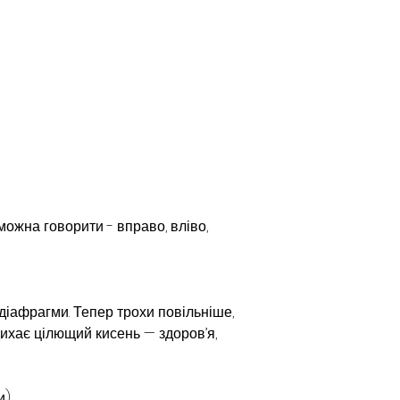
можна говорити - вправо, вліво, 
діафрагми. Тепер трохи повільніше, 
ихає цілющий кисень — здоров’я, 
и)