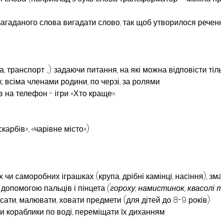
 загаданого слова вигадати слово, так щоб утворилося рече
 транспорт ....): задаючи питання, на які можна відповісти тіль
х, всіма членами родини, по черзі, за ролями
на телефон - ігри «Хто краще».
скарбів», «чарівне місто»)
чи саморобних іграшках (крупа, дрібні камінці, насіння), з
 допомогою пальців і пінцета 
(гороху, намистинок, квасолі
исати, малювати, ховати предмети (для дітей до 8-9 років)
ти кораблики по воді, переміщати їх диханням