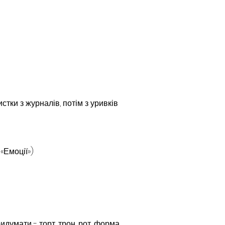
стки з журналів, потім з уривків 
«Емоції»)
умати - торт, трон, рот, форма, 