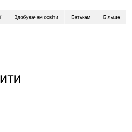
ї
Здобувачам освіти
Батькам
Більше
жити