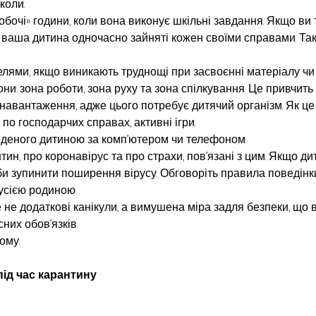
коли.
робочі» години, коли вона виконує шкільні завдання. Якщо ви
, і ваша дитина одночасно зайняті кожен своїми справами. Та
телями, якщо виникають труднощі при засвоєнні матеріалу чи
зони: зона роботи, зона руху та зона спілкування. Це привчить
 навантаження, адже цього потребує дитячий організм. Як ц
по господарчих справах, активні ігри.
веденого дитиною за комп’ютером чи телефоном.
ин, про коронавірус та про страхи, пов’язані з цим. Якщо дит
и зупинити поширення вірусу. Обговоріть правила поведінки
усією родиною.
це не додаткові канікули, а вимушена міра задля безпеки, що
них обов’язків.
ому.
під час карантину