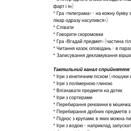
фарт і ін)
* Гра «телеграма» - на кожну букву
лікар одразу насупився»)
* Співати
* Говорити скоромовки
* Гра «Вгадай предмет» (частина тіла,
* Читання казок, оповідань - в пара
* Записування декламування віршів 
Тактильний канал сприйняття:
* Ігри з кінетичним піском («пошуки 
* Ігри з полімерною глиною
* Впізнавати предмети на дотик
* Ігри з сортерами
* Перебирання речовини в мішечках 
* Пере­бирання дрібних предметів з
* Піднос з крупами, в яких можна п
* Ігри з водою - наприклад, запуска