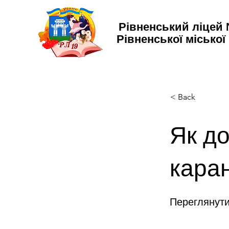
Рівненський ліцей
Рівненської міської
< Back
Як д
кара
Переглянут