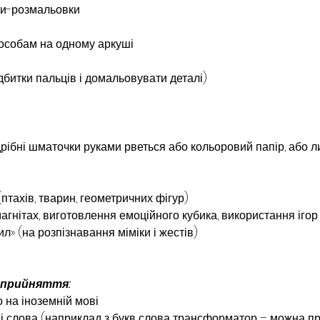
ки-розмальовки
особам на одному аркуші
битки пальців і домальовувати деталі)
 дрібні шматочки руками рветься або кольоровий папір, або ли
тахів, тварин, геометрич­них фігур)
агнітах, виготовлення емоційного кубика, використання ігор 
ил» (на розпізнавання міміки і жестів)
сприйняття:
 на іноземній мові
ші слова (наприклад з букв слова трансформатор – можна прид