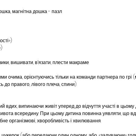
ошка, магнітна дошка - пазл
ості»)
»)
ики, вишивати, в’язати, плести макраме
ими очима, орієнтуючись тільки на команди партнера по грі (
ь до правого, лівого плеча, спини).
ий вдих, випинаючи живіт уперед до відчуття участі в цьому 
ивота всередину. При цьому дитина повинна уявляти, що вд
ібне організмові, хворобливість і хвилювання.
д цукерок (або передаючи один одному, або, «задуваючи» гол