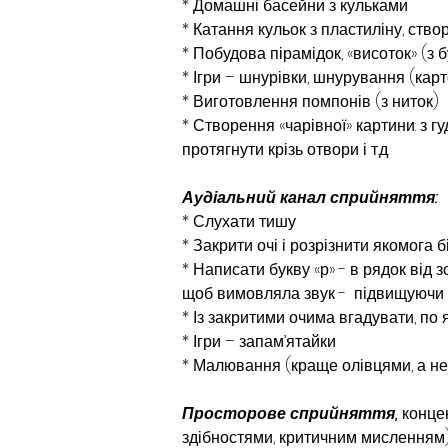
* Домашні басейни з кульками
* Катання кульок з пластиліну, ство
* Побудова пірамідок, «висоток» (з 
* Ігри – шнурівки, шнурування (карто
* Виготовлення помпонів (з ниток)
* Створення «чарівної» картини: з гу
протягнути крізь от­вори і т.д.
Аудіальний канал сприйняття:
* Слухати тишу
* Закрити очі і розрізнити якомога 
* Написати букву «р» - в рядок від 
щоб вимовляла звук -  підвищуючи г
* Із закритими очима вгадувати, по 
* Ігри – запам’ятайки
* Малювання (краще олівцями, а н
Просторове сприйняття,
 конце
здібностями, критичним мисленням