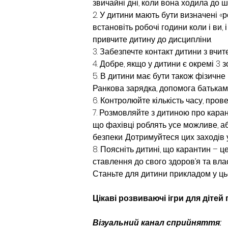
звичайні дні, коли вона ходила до ш
2. У дитини мають бути визначені «
встановіть робочі години коли і ви
привчите дитину до дисципліни.
3. Забезпечте контакт дитини з вчи
4. Добре, якщо у дитини є окремі 3 
5. В дитини має бути також фізичне
Ранкова зарядка, допомога батькам 
6. Контролюйте кількість часу, про
7. Розмовляйте з дитиною про карант
що фахівці роблять усе можливе, аб
безпеки. Дотримуйтеся цих заходів 
8. Поясніть дитині, що карантин – 
ставлення до свого здоров’я та влас
Станьте для дитини прикладом у ць
Цікаві розвиваючі ігри для дітей 
Візуальний канал сприйняття: