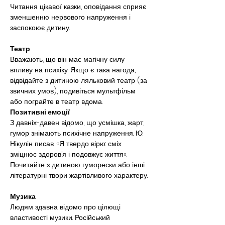
Читання цікавої казки, оповідання сприяє 
зменшенню нервового напруження і 
заспокоює дитину.
Театр
Вважають, що він має магічну силу 
впливу на психіку. Якщо є така нагода, 
відвідайте з дитиною ляльковий театр (за 
звичних умов), подивіться мультфільм 
або пограйте в театр вдома.
Позитивні емоції
З давніх-давен відомо, що усмішка, жарт, 
гумор знімають психічне напруження. Ю. 
Нікулін писав: «Я твердо вірю: сміх 
зміцнює здоров’я і подовжує життя». 
Почитайте з дитиною гуморески або інші 
літературні твори жартівливого характеру.
Музика
Людям здавна відомо про цілющі 
властивості музики. Російський 