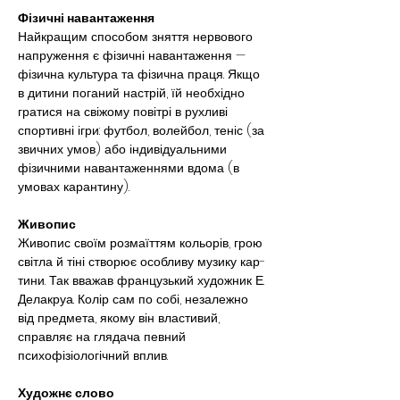
Фізичні навантаження
Найкращим способом зняття нервового 
напруження є фізичні навантаження — 
фізична культура та фізична праця. Якщо 
в дитини поганий настрій, їй необхідно 
гратися на свіжому повітрі в рухливі 
спортивні ігри: футбол, волейбол, теніс (за 
звичних умов) або індивідуальними 
фізичними навантаженнями вдома (в 
умовах карантину).
Живопис
Живопис своїм розмаїттям кольорів, грою 
світла й тіні створює особливу музику кар­
тини. Так вважав французький художник Е. 
Делакруа. Колір сам по собі, незалежно 
від предмета, якому він властивий, 
справляє на глядача певний 
психофізіологічний вплив.
Художнє слово