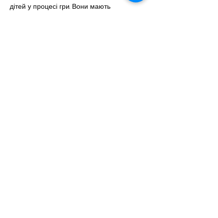
дітей у процесі гри. Вони мають 
величезне значення для подальшого 
розвитку особистості, засвоєння норм 
поведінки в дитячому колективі.
Приємних і радісних моментів у 
спілкуванні з вашими дітьми!
Минула
Наступна
Контакти
Адреса: м.Рівне, вул. Кулика і
Гудачека, 48