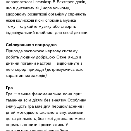
невропатолог і психіатр В. Бехтєрев довів, 
що в дитячому віці нормальному, 
здоровому розвиткові організму сприяють 
ніжні колискові пісні, спокійна музика. 
Тому – слухайте музику або створіть 
індивідуальний плейлист для своєї дитини.
Спілкування з природою
Природа заспокоює нервову систему, 
робить людину добрішою. Отже, якщо в 
дитини поганий настрій — відпочиньте з 
нею серед природи (дотримуючись всіх 
карантинних заходів).
Гра
Гра — явище феноменальне, вона при­
таманна всім дітям без винятку. Особливу 
значущість гра має для першокласників і 
дітей молодшого шкільного віку, оскільки 
це та діяльність, без якої дити­на не може 
нормально жити і розвиватись. У 
навчальному процесі через його 