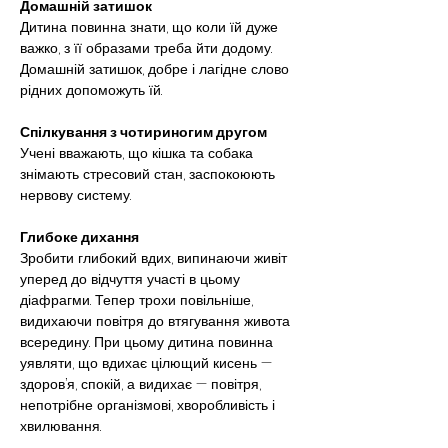
Домашній затишок
Дитина повинна знати, що коли їй дуже 
важко, з її образами треба йти додому. 
Домашній затишок, добре і лагідне слово 
рідних допоможуть їй.
Спілкування з чотириногим другом
Учені вважають, що кішка та собака 
знімають стресовий стан, заспокоюють 
нервову систему.
Глибоке дихання
Зробити глибокий вдих, випинаючи живіт 
уперед до відчуття участі в цьому 
діафрагми. Тепер трохи повільніше, 
видихаючи повітря до втягування живота 
всередину. При цьому дитина повинна 
уявляти, що вдихає цілющий кисень — 
здоров’я, спокій, а видихає — повітря, 
непотрібне організмові, хворобливість і 
хвилювання.