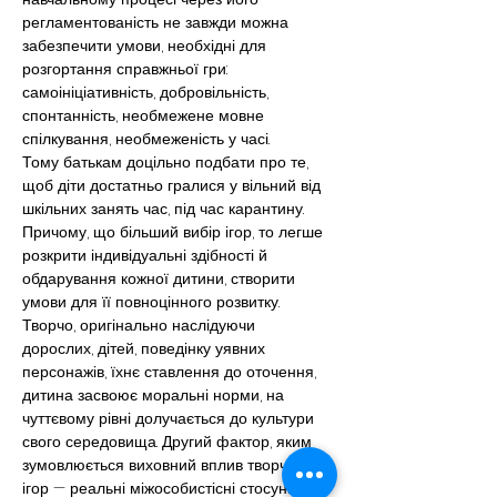
регламентованість не завжди можна 
забезпечити умови, необхідні для 
розгортання справжньої гри: 
самоініціативність, добровільність, 
спонтанність, необмежене мовне 
спілкування, необмеженість у часі.
Тому батькам доцільно подбати про те, 
щоб діти достатньо гралися у вільний від 
шкільних занять час, під час карантину. 
Причому, що більший вибір ігор, то легше 
розкрити індивідуальні здібності й 
обдарування кожної дитини, створити 
умови для її повноцінного розвитку.
Творчо, оригінально наслідуючи 
дорослих, дітей, поведінку уявних 
персонажів, їхнє ставлення до оточення, 
дитина засвоює моральні норми, на 
чуттєвому рівні долучається до культури 
свого середовища. Другий фактор, яким 
зумовлюється виховний вплив творчих 
ігор — реальні міжособистісні стосунки 