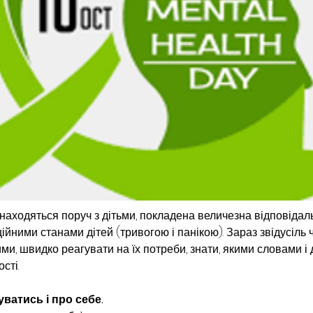
 знаходяться поруч з дітьми, покладена величезна відповідальн
йними станами дітей (тривогою і панікою). Зараз звідусіль ч
ими, швидко реагувати на їх потреби, знати, якими словами і 
сті.
ватись і про себе.