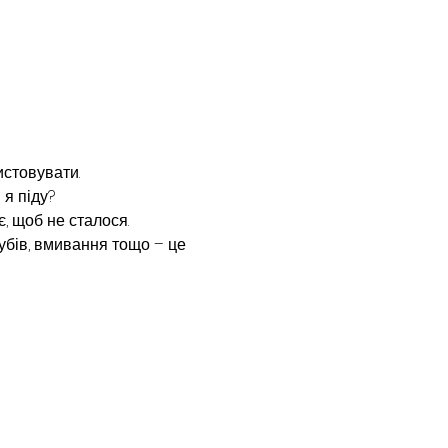
истовувати.
 я піду?
є, щоб не сталося.
убів, вмивання тощо – це 