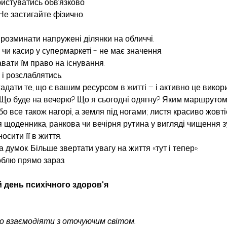
истуватись обв’язково:
 Не застигайте фізично.
розминати напружені ділянки на обличчі.
і чи касир у супермаркеті - не має значення.
авати їм право на існування.
 і розслаблятись.
гадати те, що є вашим ресурсом в житті – і активно це викор
: Що буде на вечерю? Що я сьогодні одягну? Яким маршрутом
ебо все також нагорі, а земля під ногами; листя красиво жовті
я щоденника, ранкова чи вечірня рутина у вигляді чищення з
осити її в життя.
 думок. Більше звертати увагу на життя «тут і тепер».
облю прямо зараз.
й день психічного здоров’я
о взаємодіяти з оточуючим світом.