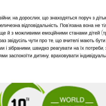
 війни, на дорослих, що знаходяться поруч з діть
личезна відповідальність. Пов’язана вона не ті
 ще й з можливими емоційними станами дітей (т
раз звідусіль чути про те, що вчителі мають бут
ими і зібраними, швидко реагувати на їх потреби,
ями заспокоїти дитину, враховувати індивідуаль