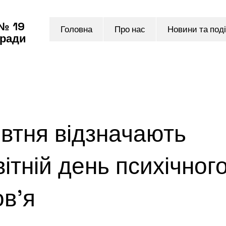
 № 19
Головна
Про нас
Новини та поді
 ради
втня відзначають
ітній день психічног
ов’я