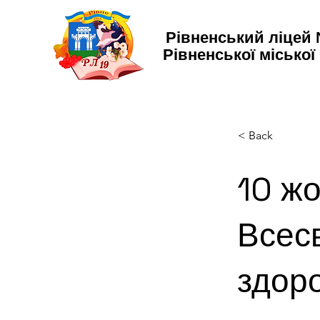
Рівненський ліцей
Рівненської міської
< Back
10 жо
Всесв
здор