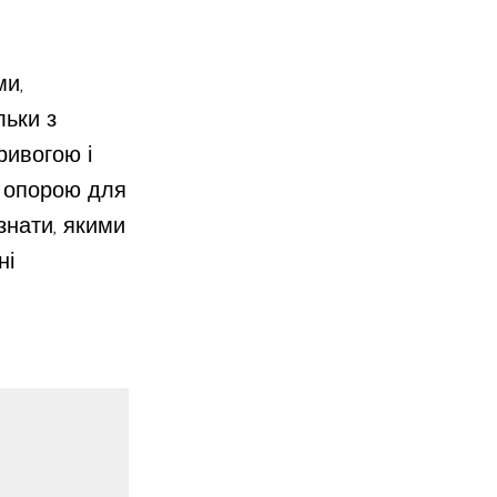
ми,
льки з
ривогою і
и опорою для
 знати, якими
ні