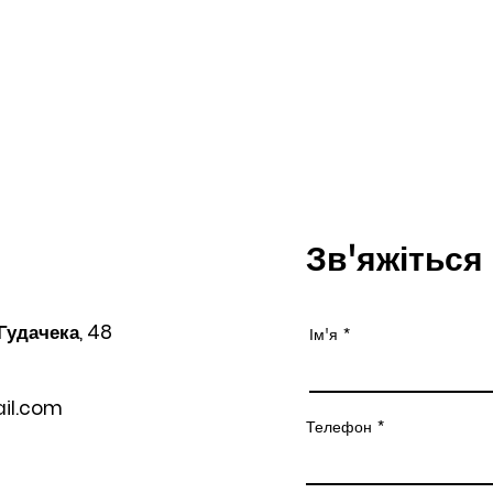
Зв'яжіться
 Гудачека, 48
Ім'я
il.com
Телефон