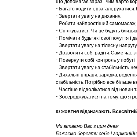
Що допомагає зараз і чим варто кор
- Багато ходити і, взагалі, рухатися.
- Звертати увагу на дихання.
- Робити найпростіший самомасаж, 
- Спілкуватися. Чи це будуть близьк
- Помічати будь-які свої почуття і д
- Звертати увагу на тілесну напругу
- Дозволяти собі радіти. Саме час з
- Повернути собі контроль у побуті
- Звертати увагу на стабільність: н
- Дихальні вправи, зарядка, веденн
стабільність. Потрібно все більше вн
- Частіше відволікатися від новин та
- Зосереджуватися на тому, що я р
10 жовтня відзначають Всесвітні
Ми вітаємо Вас з цим днем.
Бажаємо берегти себе і гармонійн