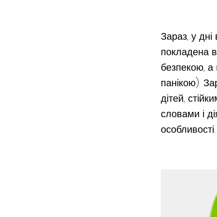
Зараз, у дні
покладена ве
безпекою, а
панікою). За
дітей, стійк
словами і ді
особливості.