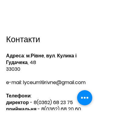
Контакти
Адреса: м.Рівне, вул. Кулика і
Гудачека, 48
33030
e-mail:
lyceum19rivne@gmail.com
Телефони:​
директор -
8(0362) 68 23 75
приймальня -
8(0362) 68 20 60
Зв'яжіться з нами
Ім'я