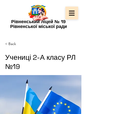
Рівненський ліцей № 19
Рівненської міської ради
< Back
Учениці 2-А класу РЛ
№19