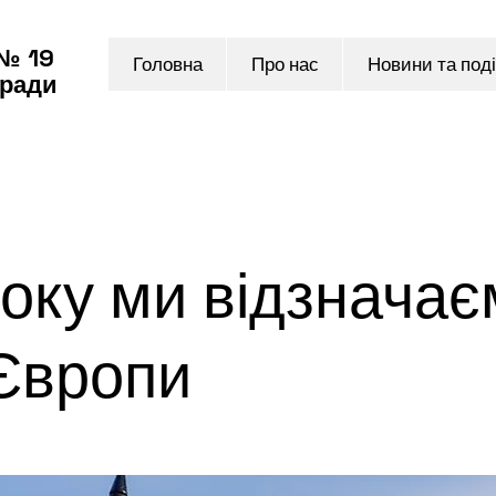
 № 19
Головна
Про нас
Новини та поді
 ради
оку ми відзначає
 Європи