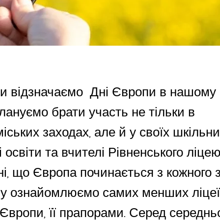
и відзначаємо Дні Європи в нашому м
лануємо брати участь не тільки в
іських заходах, але й у своїх шкільни
 освіти та вчителі Рівненського ліцею
і, що Європа починається з кожного з
у ознайомлюємо самих менших ліцеїс
Європи, її прапорами. Серед середньо