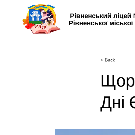
Рівненський ліцей
Рівненської міської
< Back
Щор
Дні