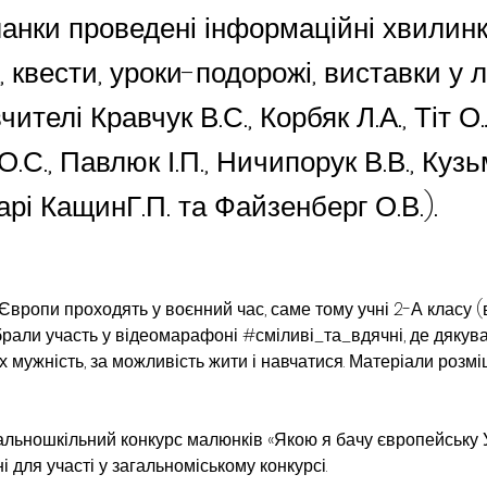
анки проведені інформаційні хвилинк
, квести, уроки-подорожі, виставки у л
ителі Кравчук В.С., Корбяк Л.А., Тіт О.
.С., Павлюк І.П., Ничипорук В.В., Куз
карі КащинГ.П. та Файзенберг О.В.).
 Європи проходять у воєнний час, саме тому учні 2-А класу 
 брали участь у відеомарафоні 
#сміливі_та_вдячні
, де дяку
х мужність, за можливість жити і навчатися. Матеріали розміщ
льношкільний конкурс малюнків «Якою я бачу європейську Ук
 для участі у загальноміському конкурсі.