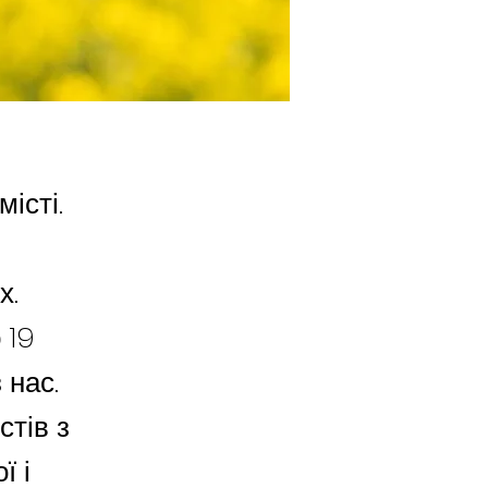
істі.
х.
 19
 нас.
тів з
ї і