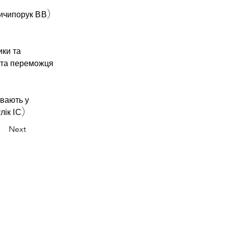
чипорук В.В.) 
ки та 
бота переможця 
вають у 
к І.С.)
Next