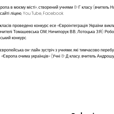
опа в моєму місті», створений учнями 8-Г класу (вчитель Ни
сайті ліцею, You Tube, Facebook.
 класів проведено конкурс есе «Євроінтеграція України: викли
чителі Томашевська О.М., Ничипорук В.В., Лотоцька З.Я). Ро
ський конкурс.
європейська он-лайн зустріч з учнями, які тимчасово перебу
«Європа очима українців» (Учні 8-Д класу, вчитель Андрошулі