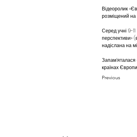
Відеоролик «Євр
розміщений на 
Серед учні 9-11
перспективи» (в
надіслана на мі
Запам’яталася 
країнах Європи 
Previous