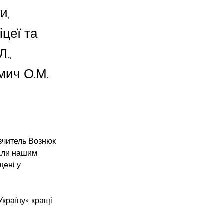
и,
іцеї та
Л.,
ьмич О.М.
(вчитель Вознюк 
вали нашим 
ені у  
раїну», кращі 