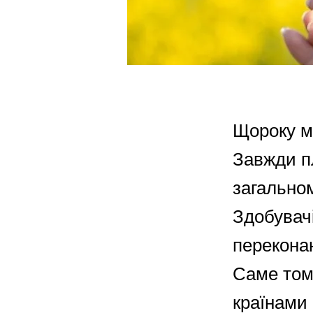
Щороку м
Завжди п
загальном
Здобувачі
переконан
Саме том
країнами 