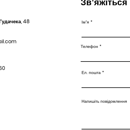
Зв'яжіться
 Гудачека, 48
Ім'я
il.com
Телефон
60
Ел. пошта
Напишіть повідомлення