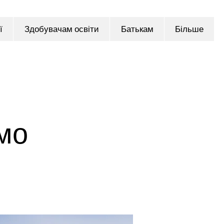
ї
Здобувачам освіти
Батькам
Більше
мо