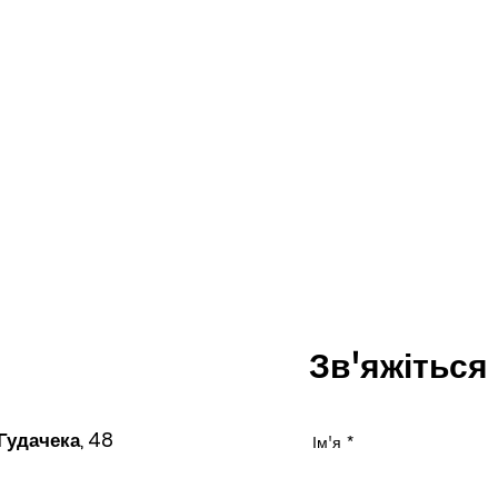
Зв'яжіться
 Гудачека, 48
Ім'я