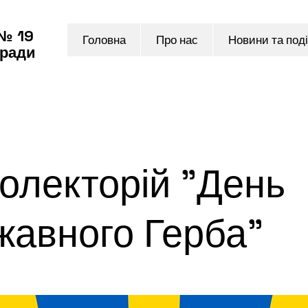
 № 19
Головна
Про нас
Новини та поді
 ради
олекторій "День
жавного Герба"