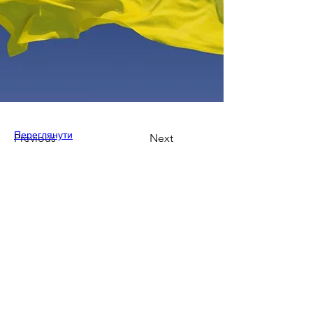
Переглянути
Previous
Next