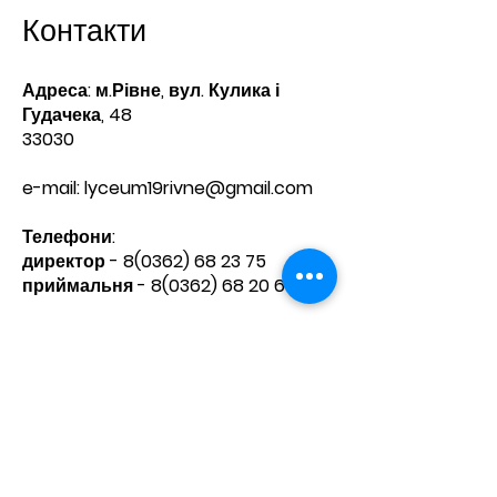
Контакти
Адреса: м.Рівне, вул. Кулика і
Гудачека, 48
33030
e-mail:
lyceum19rivne@gmail.com
Телефони:​
директор -
8(0362) 68 23 75
приймальня -
8(0362) 68 20 60
Зв'яжіться з нами
Ім'я
Прізвище