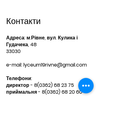
Контакти
Адреса: м.Рівне, вул. Кулика і
Гудачека, 48
33030
e-mail:
lyceum19rivne@gmail.com
Телефони:​
директор -
8(0362) 68 23 75
приймальня -
8(0362) 68 20 60
Зв'яжіться з нами
Ім'я
Прізвище