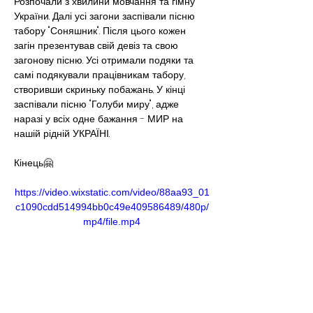
Розпочали з хвилини мовчання та гімну 
України. Далі усі загони заспівали пісню 
табору "Соняшник". Після цього кожен 
загін презентував свій девіз та свою 
загонову пісню. Усі отримали подяки та 
самі подякували працівникам табору, 
створивши скриньку побажань. У кінці 
заспівали пісню "Голуби миру", адже 
наразі у всіх одне бажання - МИР на 
нашій рідній УКРАЇНІ.
Кінець🤗
https://video.wixstatic.com/video/88aa93_01
c1090cdd514994bb0c49e409586489/480p/
mp4/file.mp4