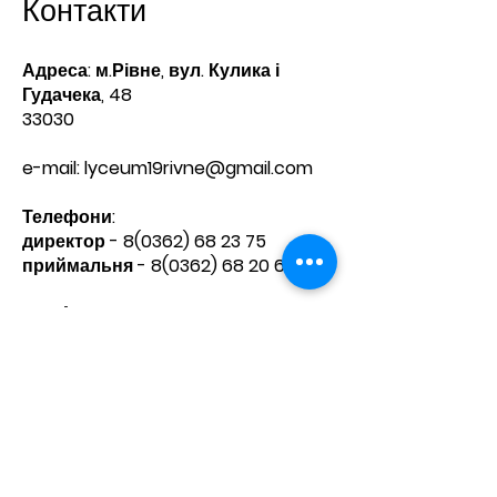
Контакти
Адреса: м.Рівне, вул. Кулика і
Гудачека, 48
33030
e-mail:
lyceum19rivne@gmail.com
Телефони:​
директор -
8(0362) 68 23 75
приймальня -
8(0362) 68 20 60
Зв'яжіться з нами
Ім'я
Прізвище
Телефон