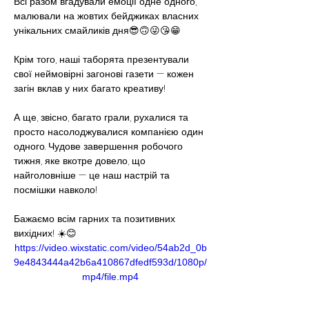
Всі разом вгадували емоції одне одного, 
малювали на жовтих бейджиках власних 
унікальних смайликів дня😎🙃😜😘😁
Крім того, наші таборята презентували 
свої неймовірні загонові газети — кожен 
загін вклав у них багато креативу!
А ще, звісно, багато грали, рухалися та 
просто насолоджувалися компанією один 
одного. Чудове завершення робочого 
тижня, яке вкотре довело, що 
найголовніше — це наш настрій та 
посмішки навколо! 
Бажаємо всім гарних та позитивних 
вихідних! ☀️😊
https://video.wixstatic.com/video/54ab2d_0b
9e4843444a42b6a410867dfedf593d/1080p/
mp4/file.mp4