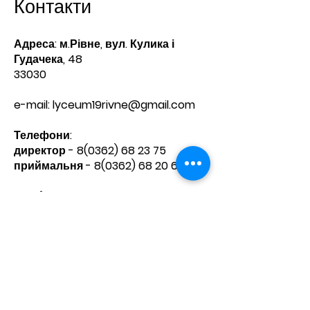
Контакти
Адреса: м.Рівне, вул. Кулика і
Гудачека, 48
33030
e-mail:
lyceum19rivne@gmail.com
Телефони:​
директор -
8(0362) 68 23 75
приймальня -
8(0362) 68 20 60
Зв'яжіться з нами
Ім'я
Прізвище
Телефон