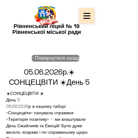
Рівненський ліцей № 19
Рівненської міської ради
< Повернутися назад
05.06.2026
р.☀️
СОНЦЕЦВІТИ ☀️День 5
☀️СОНЦЕЦВІТИ ☀️
День 5
05.06.2026р. в нашому таборі 
«Сонцецвіти» панувала справжня 
«Територія позитиву» — ми влаштували 
День Смайликів та Емоцій! Було дуже 
весело, яскраво і по-справжньому щиро. 