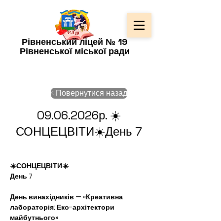
Рівненський ліцей № 19
Рівненської міської ради
< Повернутися назад
09.06.2026
р. ☀️
СОНЦЕЦВІТИ☀️День 7
☀️СОНЦЕЦВІТИ☀️
День 7
День винахідників — «Креативна 
лабораторія: Еко-архітектори 
майбутнього»