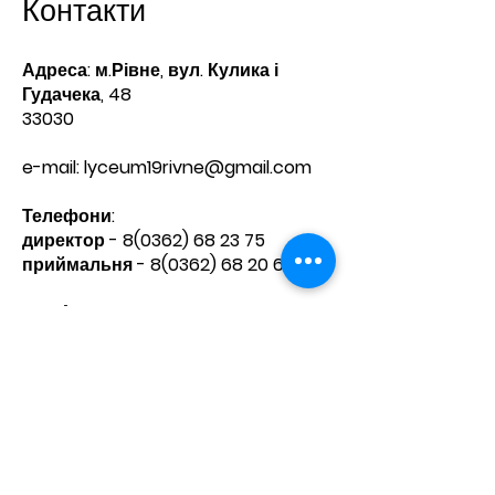
Контакти
Адреса: м.Рівне, вул. Кулика і
Гудачека, 48
33030
e-mail:
lyceum19rivne@gmail.com
Телефони:​
директор -
8(0362) 68 23 75
приймальня -
8(0362) 68 20 60
Зв'яжіться з нами
Ім'я
Прізвище
Телефон