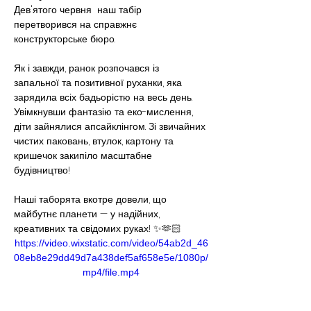
Дев'ятого червня  наш табір 
перетворився на справжнє 
конструкторське бюро.
Як і завжди, ранок розпочався із 
запальної та позитивної руханки, яка 
зарядила всіх бадьорістю на весь день. 
Увімкнувши фантазію та еко-мислення, 
діти зайнялися апсайклінгом. Зі звичайних 
чистих паковань, втулок, картону та 
кришечок закипіло масштабне 
будівництво!
Наші таборята вкотре довели, що 
майбутнє планети — у надійних, 
креативних та свідомих руках! ✨🫶🏻
https://video.wixstatic.com/video/54ab2d_46
08eb8e29dd49d7a438def5af658e5e/1080p/
mp4/file.mp4