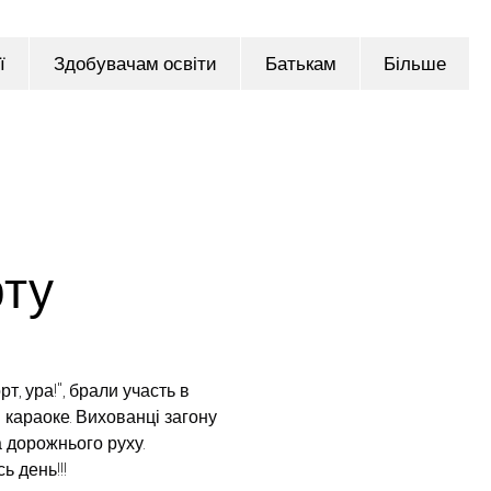
ї
Здобувачам освіти
Батькам
Більше
рту
, ура!", брали участь в 
 караоке. Вихованці загону 
 дорожнього руху.
ь день!!!