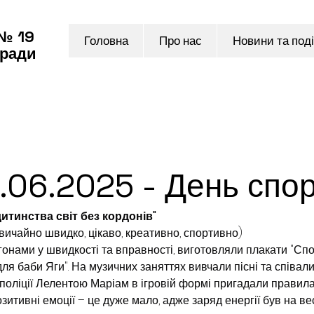
 № 19
Головна
Про нас
Новини та поді
 ради
.06.2025 - День спо
 дитинства світ без кордонів"
ичайно швидко, цікаво, креативно, спортивно)
онами у швидкості та вправності, виготовляли плакати "Спорт
для баби Яги". На музичних заняттях вивчали пісні та співали
 поліції Лелентою Маріам в ігровій формі пригадали правила
итивні емоції – це дуже мало, адже заряд енергії був на вес