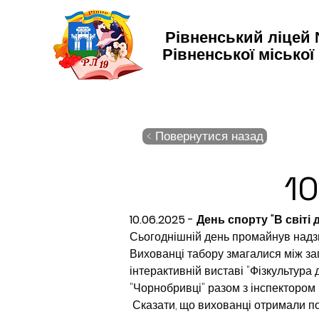
Рівненський ліцей
Рівненської міської
< Повернутися назад
10
10.06.2025 - День спорту "В світі
Сьогоднішній день промайнув надзв
Вихованці табору змагалися між заг
інтерактивній виставі "Фізкультура 
"Чорнобривці" разом з інспектором
 Сказати, що вихованці отримали поз