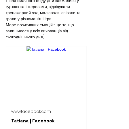
Після смачного обіду діти займалися у 
гуртках за інтересами, відвідували 
тренажерний зал, малювали, співали та 
грали у різноманітні ігри!
Море позитивних емоцій - це те, що 
залишилося у всіх вихованців від 
сьогоднішнього дня)
www.facebook.com
Tatiana | Facebook