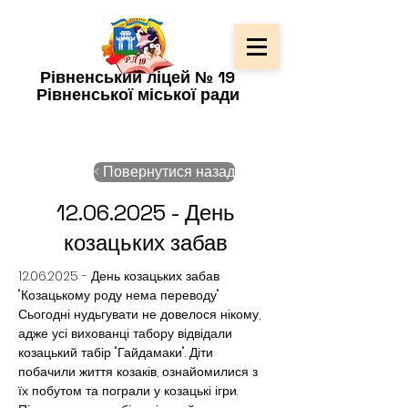
Рівненський ліцей № 19
Рівненської міської ради
< Повернутися назад
12.06.2025
- День
козацьких забав
12.06.2025 - День козацьких забав 
"Козацькому роду нема переводу"
Сьогодні нудьгувати не довелося нікому, 
адже усі вихованці табору відвідали 
козацький табір "Гайдамаки". Діти 
побачили життя козаків, ознайомилися з 
їх побутом та пограли у козацькі ігри.