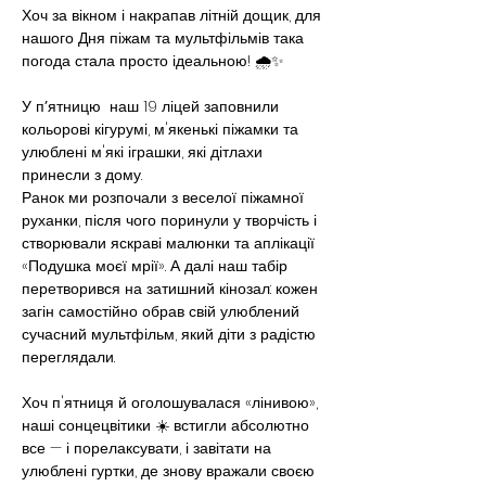
Хоч за вікном і накрапав літній дощик, для 
нашого Дня піжам та мультфільмів така 
погода стала просто ідеальною! 🌧️✨ 
У пʼятницю  наш 19 ліцей заповнили 
кольорові кігурумі, м'якенькі піжамки та 
улюблені м'які іграшки, які дітлахи 
принесли з дому.
Ранок ми розпочали з веселої піжамної 
руханки, після чого поринули у творчість і 
створювали яскраві малюнки та аплікації 
«Подушка моєї мрії». А далі наш табір 
перетворився на затишний кінозал: кожен 
загін самостійно обрав свій улюблений 
сучасний мультфільм, який діти з радістю 
переглядали.
Хоч п'ятниця й оголошувалася «лінивою», 
наші сонцецвітики ☀️ встигли абсолютно 
все — і порелаксувати, і завітати на 
улюблені гуртки, де знову вражали своєю 