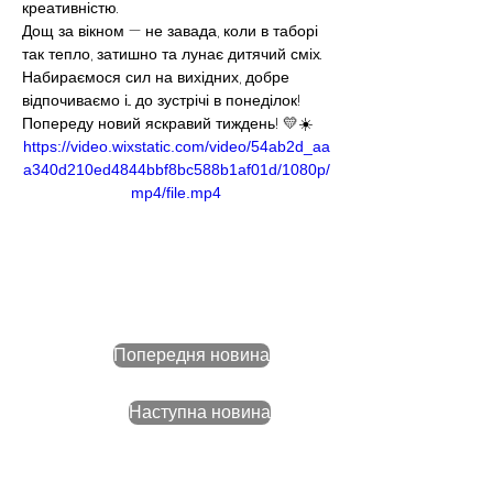
креативністю. 
Дощ за вікном — не завада, коли в таборі 
так тепло, затишно та лунає дитячий сміх.
Набираємося сил на вихідних, добре 
відпочиваємо і... до зустрічі в понеділок! 
Попереду новий яскравий тиждень! 💛☀️
https://video.wixstatic.com/video/54ab2d_aa
a340d210ed4844bbf8bc588b1af01d/1080p/
mp4/file.mp4
Попередня новина
Наступна новина