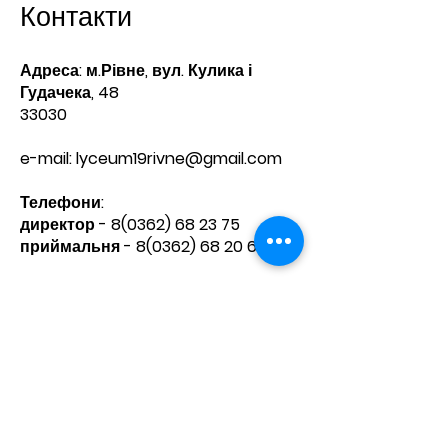
Контакти
Адреса: м.Рівне, вул. Кулика і
Гудачека, 48
33030
e-mail:
lyceum19rivne@gmail.com
Телефони:​
директор -
8(0362) 68 23 75
приймальня -
8(0362) 68 20 60
Зв'яжіться з нами
Ім'я
Прізвище
Телефон