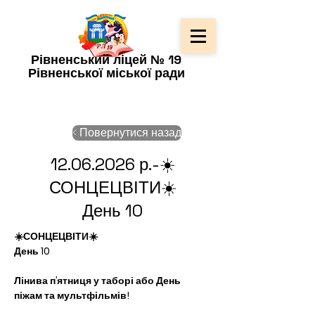
Рівненський ліцей № 19
Рівненської міської ради
< Повернутися назад
12.06.2026
р.-☀️
СОНЦЕЦВІТИ☀️
День 10
☀️СОНЦЕЦВІТИ☀️
День 10
Лінива п’ятниця у таборі або День 
піжам та мультфільмів! 