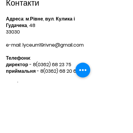
Контакти
Адреса: м.Рівне, вул. Кулика і
Гудачека, 48
33030
e-mail:
lyceum19rivne@gmail.com
Телефони:​
директор -
8(0362) 68 23 75
приймальня -
8(0362) 68 20 60
Зв'яжіться з нами
Ім'я
Прізвище
Телефон