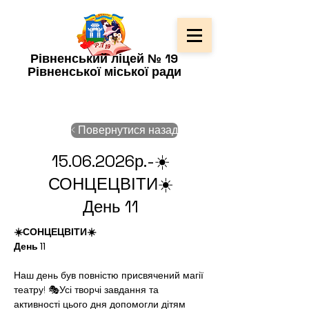
Рівненський ліцей № 19
Рівненської міської ради
< Повернутися назад
15.06.2026
р.-☀️
СОНЦЕЦВІТИ☀️
День 11
☀️СОНЦЕЦВІТИ☀️
День 11
Наш день був повністю присвячений магії 
театру! 🎭Усі творчі завдання та 
активності цього дня допомогли дітям 