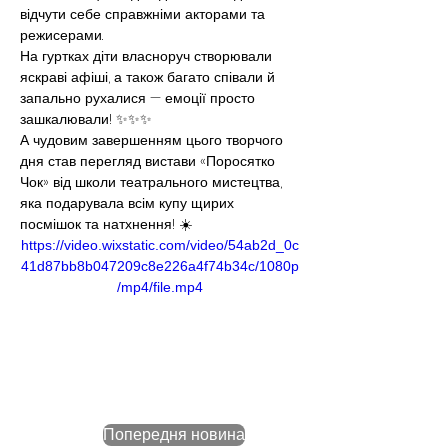
відчути себе справжніми акторами та 
режисерами.
На гуртках діти власноруч створювали 
яскраві афіші, а також багато співали й 
запально рухалися — емоції просто 
зашкалювали! ✨✨✨
А чудовим завершенням цього творчого 
дня став перегляд вистави «Поросятко 
Чок» від школи театрального мистецтва, 
яка подарувала всім купу щирих 
посмішок та натхнення! ☀️
https://video.wixstatic.com/video/54ab2d_0c
41d87bb8b047209c8e226a4f74b34c/1080p
/mp4/file.mp4
Попередня новина